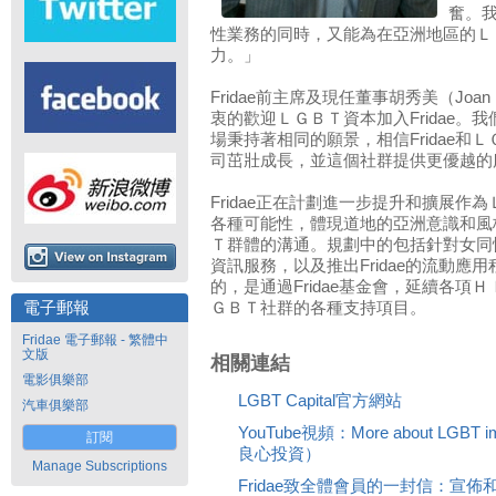
奮。
性業務的同時，又能為在亞洲地區的Ｌ
力。」
Fridae前主席及現任董事胡秀美（Joan 
衷的歡迎ＬＧＢＴ資本加入Fridae。
場秉持著相同的願景，相信Fridae和
司茁壯成長，並這個社群提供更優越的
Fridae正在計劃進一步提升和擴展作
各種可能性，體現道地的亞洲意識和風
Ｔ群體的溝通。規劃中的包括針對女同
資訊服務，以及推出Fridae的流動應用程式
的，是通過Fridae基金會，延續各項
電子郵報
ＧＢＴ社群的各種支持項目。
Fridae 電子郵報 - 繁體中
文版
相關連結
電影俱樂部
LGBT Capital官方網站
汽車俱樂部
YouTube視頻：More about LGBT 
訂閱
良心投資）
Manage Subscriptions
Fridae致全體會員的一封信：宣