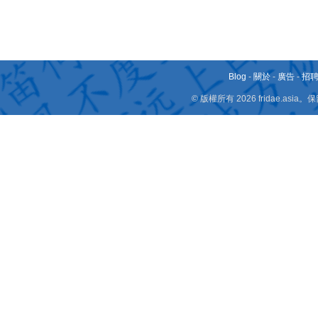
Blog
-
關於
-
廣告
-
招
© 版權所有 2026 fridae.a