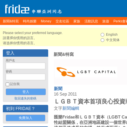
新聞&特寫
時尚娛樂
Money
交友社區
家族
活動訊息
旅遊
Perks會
Please select your preferred language.
English
請選擇你慣用的語言。
中文简体
请选择你惯用的语言。
登入
新聞&特寫
用戶名
密碼
記住我
新聞
16 Sep 2011
取回遺失的密碼
ＬＧＢＴ資本首項良心投資將注
文字
新聞編輯
初到 FRIDAE？
匯樂Fridae和ＬＧＢＴ資本（LGBT C
免費加入
性結盟關係，在亞洲地區建設一個世界