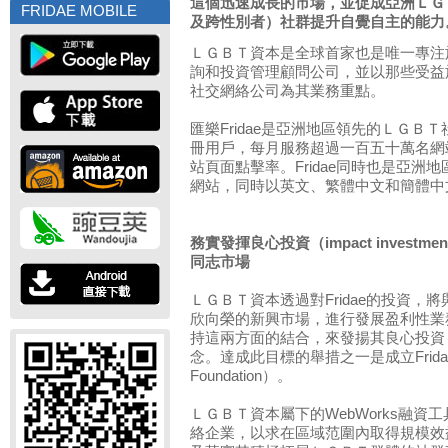
這個迅速成長的市場，並促成亞洲ＬＧ
FRIDAE MOBILE
及跨性別者）社群提升自覺自主的能力
ＬＧＢＴ資本是全球首家也是唯一專注
詢和投資管理顧問公司，並以那些受益
社交網絡公司為其業務重點。
匯樂Fridae是亞洲地區領先的ＬＧＢ
冊用戶，每月服務超過一百五十萬名網
站頁面點擊率。Fridae同時也是亞洲
網站，同時以英文、繁體中文和簡體中
務實發揮良心投資（impact inves
同志市場
ＬＧＢＴ資本透過對Fridae的投資，將
欣向榮的新興市場，進行發展盈利性業
持這兩方面的結合，來發揚其良心投資（impa
念。達成此目標的舉措之一是成立Fridae
Foundation）。
ＬＧＢＴ資本屬下的WebWorks融
絡企業，以求在區域范圍內取得規模效