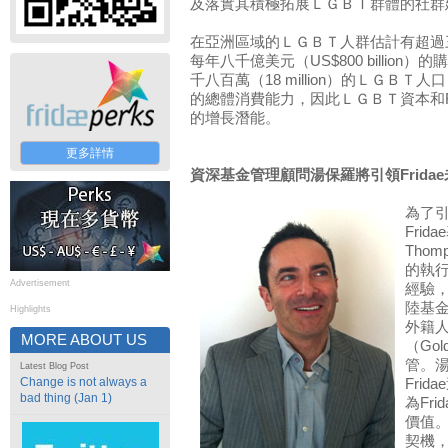
及落實其積極拓展ＬＧＢＴ群體的社群
在亞洲區域的ＬＧＢＴ人群估計有超過三億（
每年八千億美元（US$800 billio
千八百萬（18 million）的ＬＧＢ
的總體消費能力，因此ＬＧＢＴ資本和Fr
的增長潛能。
更多詳情
資深基金管理顧問湯保羅將引領Frida
為了引
Fri
Thom
的執
Advertisement
經驗
陸基
Highlights
外籍
MORE ABOUT US
（Go
管。
Latest Blog Post
Change is not always a
Fri
bad thing (Jan 1)
為Fr
價值
契機