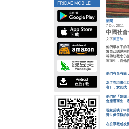
FRIDAE MOBILE
新聞
7 Dec 2011
中國社會
文字
黃慧敏
他們最在乎的
幫自己隱瞞同
等傳統觀念仍
運而生，而他
他們有名有姓
為了在現實生
者），女的找
他們的「婚姻
會應運而生，
現象反映了中
普世價值觀的
在公眾觀感改