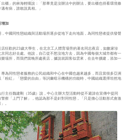
「出櫃」的林海輕嘆說：「那畢竟是沒辦法中的辦法，要出櫃也得看環境條
年邁有病，誰敢說真相。」
所增加
明，中國同性戀組織與活動場所逐步從地下走向地面，為同性戀者提供發聲
夜店狂歡的23歲大學生，在北京工人體育場旁的著名同志夜店，如數家珍
北京同志好去處。他說，自己從不愁沒地方去，因為中國每個大城市都有一
娛樂場所，而我們當晚所處夜店，據說就因客似雲來，在去年擴建，添加一
，專為同性戀者服務的公民組織和中心在中國也越來越多，而且當很多亞洲
以「粉紅」「戀愛的自由」等詞彙暗示機構的功能時，中國組織選擇坦然地
執行主任魏建剛（35歲）說，中心主辦大型活動時從不避諱在宣傳中提同
有警察「上門了解」，他認為那不是針對同性戀，「只是擔心活動形式會激
音」。