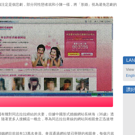
姻注定是個悲劇，部分同性戀者就和小陳一樣，將「形婚」視為避免悲劇的
LA
View 
Engli
讚
國有幾對同志拉拉締結的夫妻，但據中國形式婚姻網站長林海（36歲）透
，隨著更多人接觸這一概念，專為同志拉拉牽線的網站與相親會正迅速增
婚姻網目前就有13萬名會員。會員通過網站號召舉辦的相親會，每個月就