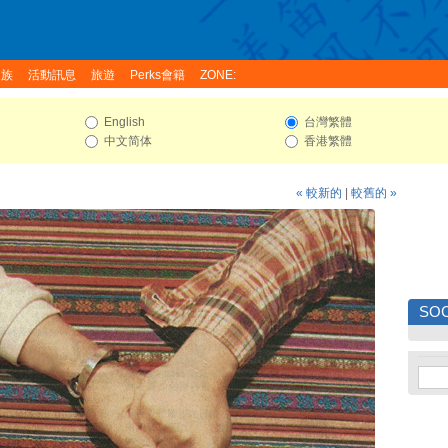
家族
活動訊息
旅遊
Perks會籍
ZONE:
English
台灣繁體
中文简体
香港繁體
« 較新的
|
較舊的 »
SOC