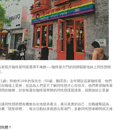
的老唱片咖啡屋同樣選擇不掩飾──咖啡屋大門的招牌顯眼地抹上同性戀標
虹。
（41歲）和相伴14年的張先生（50歲，翻譯員）去年開設這家咖啡屋。他們
而在職場上受挫，並認為人們是不了解同性戀才心存排斥。他們希望咖啡屋
體間的橋樑，目前每週在咖啡屋舉辦的同性戀課題講座，就開放給公眾參
所讓同性戀群體有機會自在地發表看法，展示真實的自己，但魏建剛認為，
仍屬「隱形群體」，每次活動結束後踏出那扇門，多數同性戀者瞬間就又掩
同性戀？