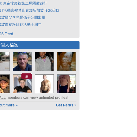
點: 東帝汶慶祝第二屆驕傲遊行
GBT活動家被禁止參加新加坡Tedx活動
加坡國父李光耀孫子公開出櫃
加坡慶祝粉紅點活動十周年
S Feed:
選個人檔案
新
ALL
members can view unlimited profiles!
out more »
Get Perks »