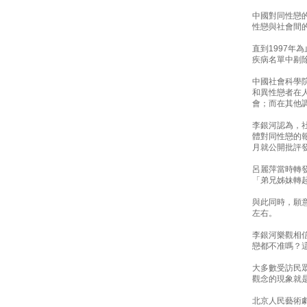
中國對同性戀
性戀與社會間
直到1997年
疾病名單中剔
中國社會科學
和異性戀者在
會；而在其他
李銀河認為，
體對同性戀的
月就公開批評
呂麗萍當時轉
「弟兄姊妹轉
與此同時，願
左右。
李銀河樂觀相
戀都不准嗎？
大多數受訪民
觀念的現象就
北京人民藝術