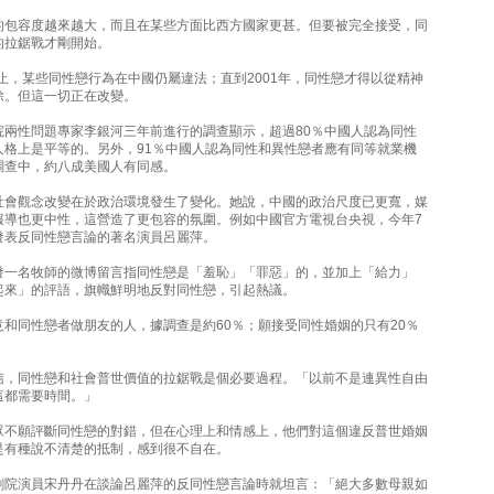
的包容度越來越大，而且在某些方面比西方國家更甚。但要被完全接受，同
的拉鋸戰才剛開始。
為止，某些同性戀行為在中國仍屬違法；直到2001年，同性戀才得以從精神
除。但這一切正在改變。
院兩性問題專家李銀河三年前進行的調查顯示，超過80％中國人認為同性
人格上是平等的。另外，91％中國人認為同性和異性戀者應有同等就業機
調查中，約八成美國人有同感。
社會觀念改變在於政治環境發生了變化。她說，中國的政治尺度已更寬，媒
報導也更中性，這營造了更包容的氛圍。例如中國官方電視台央視，今年7
發表反同性戀言論的著名演員呂麗萍。
發一名牧師的微博留言指同性戀是「羞恥」「罪惡」的，並加上「給力」
起來」的評語，旗幟鮮明地反對同性戀，引起熱議。
意和同性戀者做朋友的人，據調查是約60％；願接受同性婚姻的只有20％
信，同性戀和社會普世價值的拉鋸戰是個必要過程。「以前不是連異性自由
這都需要時間。」
眾不願評斷同性戀的對錯，但在心理上和情感上，他們對這個違反普世婚姻
是有種說不清楚的抵制，感到很不自在。
劇院演員宋丹丹在談論呂麗萍的反同性戀言論時就坦言：「絕大多數母親如