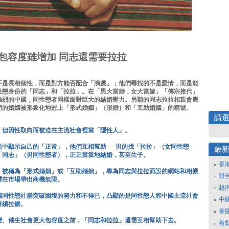
包容度雖增加 同志還需要拉拉
不是長相個性，而是對方能否配合「演戲」；他們尋找的不是愛情，而是能
性戀身份的「同志」和「拉拉」。在「男大當婚，女大當嫁」「傳宗接代」
強烈的中國，同性戀者同樣面對巨大的結婚壓力。另類的同志拉拉相親會應
們的婚姻被形象化地冠上「形式婚姻」（形婚）和「互助婚姻」的稱號。
請
，但因性取向而被迫在主流社會裡當「隱性人」。
活中顯示自己的「正常」，他們互相幫助──男的找「拉拉」（女同性戀
最
「同志」（男同性戀者），正正當當地結婚，甚至生子。
香
」被稱為「形式婚姻」或「互助婚姻」，專為同志與拉拉而設的網站和相親
報
潛在市場帶出商機無限。
越
國同性戀社群突破困境的努力和不得已，凸顯的是同性戀人和中國主流社會
中
持續拉鋸。
泰
變、催生社會更大包容度之前，「同志和拉拉」還需互相幫助下去。
看