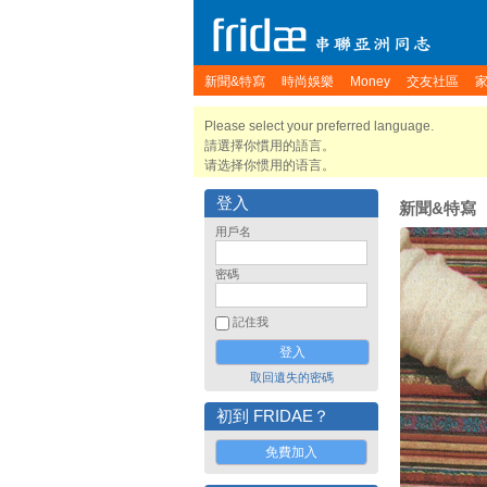
新聞&特寫
時尚娛樂
Money
交友社區
Please select your preferred language.
請選擇你慣用的語言。
请选择你惯用的语言。
登入
新聞&特寫
用戶名
密碼
記住我
取回遺失的密碼
初到 FRIDAE？
免費加入