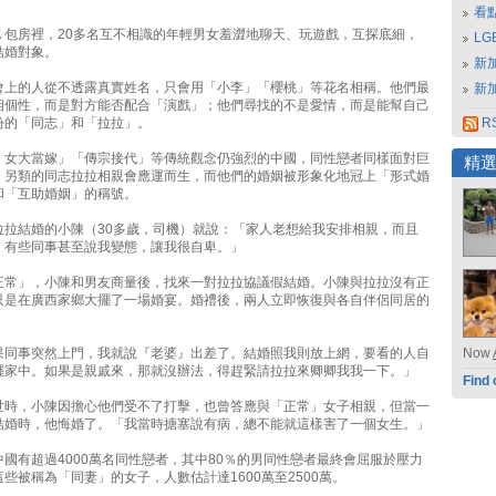
看
Ｋ包房裡，20多名互不相識的年輕男女羞澀地聊天、玩遊戲，互探底細，
L
結婚對象。
新
會上的人從不透露真實姓名，只會用「小李」「櫻桃」等花名相稱。他們最
新
相個性，而是對方能否配合「演戲」；他們尋找的不是愛情，而是能幫自己
份的「同志」和「拉拉」。
RS
，女大當嫁」「傳宗接代」等傳統觀念仍強烈的中國，同性戀者同樣面對巨
精
。另類的同志拉拉相親會應運而生，而他們的婚姻被形象化地冠上「形式婚
和「互助婚姻」的稱號。
拉拉結婚的小陳（30多歲，司機）就說：「家人老想給我安排相親，而且
，有些同事甚至說我變態，讓我很自卑。」
正常」，小陳和男友商量後，找來一對拉拉協議假結婚。小陳與拉拉沒有正
只是在廣西家鄉大擺了一場婚宴。婚禮後，兩人立即恢復與各自伴侶同居的
果同事突然上門，我就說『老婆』出差了。結婚照我則放上網，要看的人自
Now
擺家中。如果是親戚來，那就沒辦法，得趕緊請拉拉來卿卿我我一下。」
Find 
世時，小陳因擔心他們受不了打擊，也曾答應與「正常」女子相親，但當一
結婚時，他悔婚了。「我當時搪塞說有病，總不能就這樣害了一個女生。」
國有超過4000萬名同性戀者，其中80％的男同性戀者最終會屈服於壓力
些被稱為「同妻」的女子，人數估計達1600萬至2500萬。