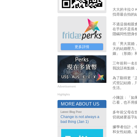
大大的卡拉Ｏ
找尋最合拍的
不過這個相親
在乎的不是長
隱瞞同性戀身
在「男大當婚
更多詳情
大的結婚壓力
姻」（形婚）
三年前和一名
我說話有點娘
為了顯得更「
式登記結婚，
Advertisement
生活。
Highlights
小陳說：「如
己看，也不用
MORE ABOUT US
多年前父母在
Latest Blog Post
Change is not always a
切就緒要簽字
bad thing (Jan 1)
據學者估計，中
和女性結婚。這