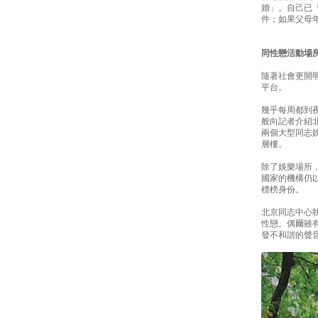
婚」。自己已
件；如果父母
同性戀活動場
隨著社會更開
平台。
幾乎每周都到
般向記者介紹
兩個大型同志
層樓。
除了娛樂場所
國家的機構仍
標榜身份。
北京同志中心
性戀。偶爾雖
發不和諧的聲