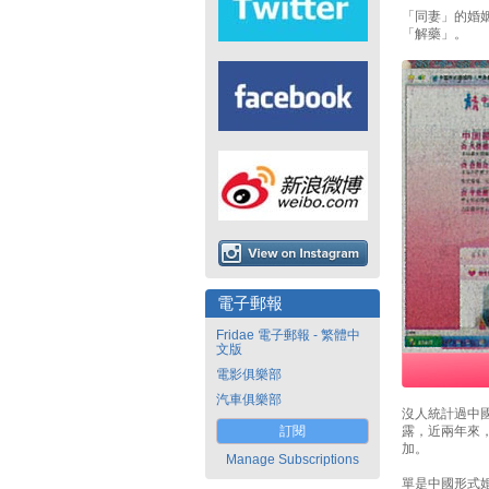
「同妻」的婚
「解藥」。
電子郵報
Fridae 電子郵報 - 繁體中
文版
電影俱樂部
汽車俱樂部
沒人統計過中
訂閱
露，近兩年來
加。
Manage Subscriptions
單是中國形式