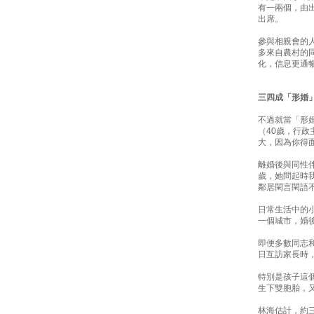
有一兩個，由
出席。
參與相親會的
多來自農村的
化，信息更通
三四成「形婚
不過就當「形
（40歲，行
大，因為你得
離婚後與同性
歲，她問起時
鄰居閑言閑語
日常生活中的
一個城市，婚
即便多數同志
日互訪家長時
特別是孩子這
生下雙胞胎，
林海估計，約