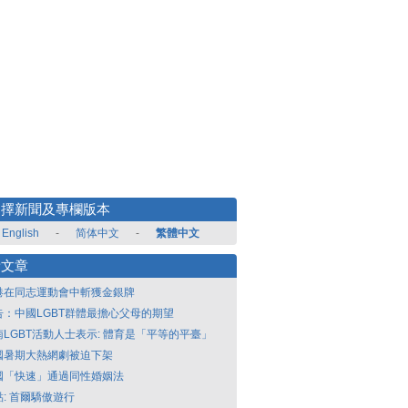
選擇新聞及專欄版本
English
-
简体中文
-
繁體中文
新文章
港在同志運動會中斬獲金銀牌
告：中國LGBT群體最擔心父母的期望
南LGBT活動人士表示: 體育是「平等的平臺」
國暑期大熱網劇被迫下架
國「快速」通過同性婚姻法
點: 首爾驕傲遊行