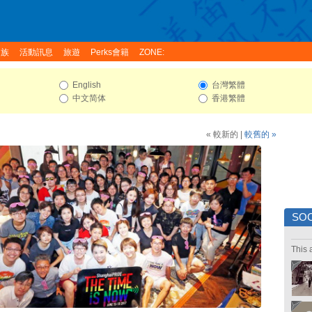
家族
活動訊息
旅遊
Perks會籍
ZONE:
English
台灣繁體
中文简体
香港繁體
« 較新的
|
較舊的 »
SOC
This 