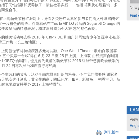
组织有机会去分享他们与社群的工作经验。同期，还举办了两场 论坛，分别是
包括了同性婚姻和抚养孩子；最佳社群实践——包括 培训及心理咨询、多
Now
与商业合作。
Find 
日晚，在上海骄傲节粉红派对上，身着各类粉红元素的参与者们涌入外滩 帕奇艺
片粉色的海洋。伴随着站在“Yes to All” DJ 台后的 Sugar 和 Orange 的
名变装皇后的精彩表演，粉红派对成为令人难 忘的魅色夜晚。
抽奖活动将支持 2018 年 CnPRIDE 和由广州同城青少年资源中 心组织
教育工作坊（长三角地区）。
海骄傲节将持续庆祝多元与共融。One World Theater 带来的 浪漫喜
五个贝蒂一台戏”将在 6 月 23 日至 25 日上演。上海双 曲线混声合唱团
 LGBTQ 合唱团，也是曾为此前的骄傲节和 2015 红丝带慈善晚会献唱的
6 月 24 日再次登台和声流行与经典。
一个非营利的节庆，活动全由志愿者组织与筹备。今年我们需要感 谢冠名
天地安达仕酒店；黄金赞助商：陶氏化学、IBM、彩虹兔、 初恩宝贝、新
耐克赞助支持举办 2017 上海骄傲节。
LA
View 
Engli
列印版本