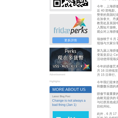
今年，上海骄傲
近 40 部电
赞誉的美国纪录
在加拿大、丹
教育处及英国
入围短片放映。获
观众对上海骄
场放映于 6 
更多詳情
现场与大家分
第九届上海骄傲
变装皇后让 Ce
活动使得现场
今年的骄傲艺术
月 16 日持续至 
月 15 日举行。
Advertisement
Highlights
今年我们迎来首个音
和麋麋乐团的表
MORE ABOUT US
骄傲节最重要的
Latest Blog Post
由耐克提供的 
Change is not always a
与社群其他成员
bad thing (Jan 1)
目杭州站。
此外，6 月 1