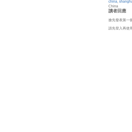
china
,
shangh
China
讀者回應
搶先發表第一
請先登入再使