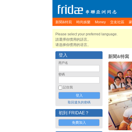
新聞&特寫
時尚娛樂
Money
交友社區
Please select your preferred language.
請選擇你慣用的語言。
请选择你惯用的语言。
登入
新聞&特寫
用戶名
密碼
記住我
取回遺失的密碼
初到 FRIDAE？
免費加入