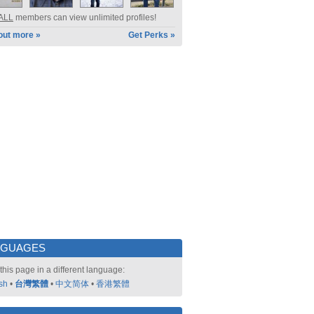
ALL
members can view unlimited profiles!
out more »
Get Perks »
NGUAGES
this page in a different language:
sh
•
台灣繁體
•
中文简体
•
香港繁體