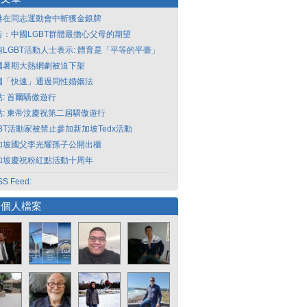
港在同志運動會中斬獲金銀牌
告：中國LGBT群體最擔心父母的期望
南LGBT活動人士表示: 體育是「平等的平臺」
國暑期大熱網劇被迫下架
國「快速」通過同性婚姻法
點: 首爾驕傲遊行
點: 東帝汶慶祝第二屆驕傲遊行
GBT活動家被禁止參加新加坡Tedx活動
加坡國父李光耀孫子公開出櫃
加坡慶祝粉紅點活動十周年
S Feed:
選個人檔案