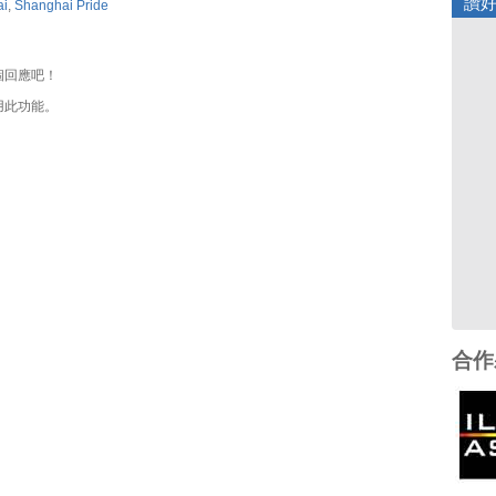
讚
ai
,
Shanghai Pride
個回應吧！
用此功能。
合作