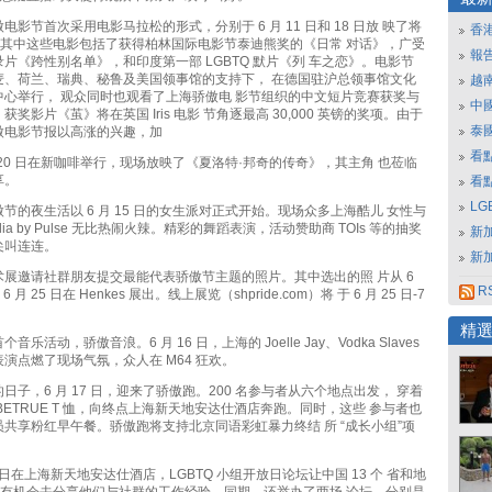
电影节首次采用电影马拉松的形式，分别于 6 月 11 日和 18 日放 映了将
香
影。其中这些电影包括了获得柏林国际电影节泰迪熊奖的《日常 对话》，广受
報
片《跨性别名单》，和印度第一部 LGBTQ 默片《列 车之恋》。电影节
麦、荷兰、瑞典、秘鲁及美国领事馆的支持下， 在德国驻沪总领事馆文化
越
中心举行， 观众同时也观看了上海骄傲电 影节组织的中文短片竞赛获奖与
中
奖影片《茧》将在英国 Iris 电影 节角逐最高 30,000 英镑的奖项。由于
泰
傲电影节报以高涨的兴趣，加
看
月 20 日在新咖啡举行，现场放映了《夏洛特·邦奇的传奇》，其主角 也莅临
享。
看
L
节的夜生活以 6 月 15 日的女生派对正式开始。现场众多上海酷儿 女性与
lia by Pulse 无比热闹火辣。精彩的舞蹈表演，活动赞助商 TOIs 等的抽奖
新
尖叫连连。
新
展邀请社群朋友提交最能代表骄傲节主题的照片。其中选出的照 片从 6
RS
6 月 25 日在 Henkes 展出。线上展览（shpride.com）将 于 6 月 25 日-7
精
乐活动，骄傲音浪。6 月 16 日，上海的 Joelle Jay、Vodka Slaves
演点燃了现场气氛，众人在 M64 狂欢。
日子，6 月 17 日，迎来了骄傲跑。200 名参与者从六个地点出发， 穿着
BETRUE T 恤，向终点上海新天地安达仕酒店奔跑。同时，这些 参与者也
共享粉红早午餐。骄傲跑将支持北京同语彩虹暴力终结 所 “成长小组”项
7 日在上海新天地安达仕酒店，LGBTQ 小组开放日论坛让中国 13 个 省和地