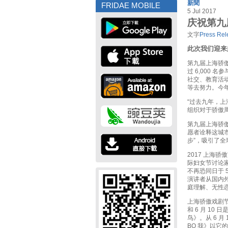
新聞
FRIDAE MOBILE
5 Jul 2017
庆祝第九
文字
Press Rel
此次我
们迎来
第九届上海骄
过 6,000 
社交、教育活
等去努力。今年
“过去九年，上
组织对于骄傲周
第九届上海骄傲
愿者诠释这城
步”，吸引了
2017 上海
际妇女节讨论家
不再恐同日于 5
演讲者从国内外
庭理解、无性
上海骄傲戏剧节（
和 6 月 10 
鸟》。从 6 
BO 我》以它