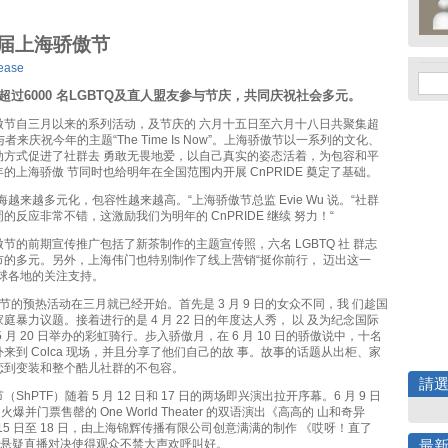
届上海骄傲节
ease
超过
6000
名
LGBTQ
及直人盟友参与
节庆，共同庆祝社会多元。
傲节自三月以来的系列活动，及节庆的 六月十五日至六月十八日共聚集超
名参与者来庆祝今年的主题“The Time Is Now”。上海骄傲节以一系列的文化、
动方式促进了社群去 勇敢无畏地爱，以自己真实的姿态活着，为包容和平
的上海骄傲 节同时也给明年在全国范围内开展 CnPRIDE 奠定了基础。
海越来越多元化，包容性越来越高。“上海骄傲节总监 Evie Wu 说。“社群
的反应非常不错，这激励我们为明年的 CnPRIDE 继续 努力！“
节的前期宣传推广包括了新茶制作的主题宣传照，六名 LGBTQ 社 群志
市的多元。另外，上海伟门也特别制作了线上营销“挺你前行， 迈出这一
全球各地的关注支持。
骄傲节的预热活动在三月就已经开始。首先是 3 月 9 日的女众不同，我 们趁国
庭暴力议题。接着进行的是 4 月 22 日的年度达人秀， 以 及为纪念国际
 月 20 日举办的彩虹骑行。步入骄傲月，在 6 月 10 日的骄傲说中，十名
来到 Colca 现场，并且分享了他们自己的故 事。故事的话题从出柜、家
恋到变装和整个酷儿社群的不包容。
請
ShPTF）随着 5 月 12 日和 17 日的两场即兴演出拉开序幕。6 月 9 日
日是火爆并门票售罄的 One World Theater 的双语演出《高高的 山和奇异
月 15 日至 18 日，由上海锦辉传播有限公司创意满满的制作 《哎呀！直了
的悬疑直播对决使得观众不禁大声欢呼叫好。
最