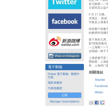
区的 30 个
多元家庭——
元倡导及公益
6 月 17 
术酒店， 形成了一
节奏及上海著
持续整个骄傲节的
的教师性/别
接下来的几周，上
剧“愤怒的集结：
—上海唯一一个
合唱团—将于 
上海骄傲节是
赞助商：上海新
茶、上海伟门及
電子郵報
相關連結
Fridae 電子郵報 - 繁體中
文版
Shpride
電影俱樂部
Facebook
汽車俱樂部
Weibo
訂閱
Manage Subscriptions