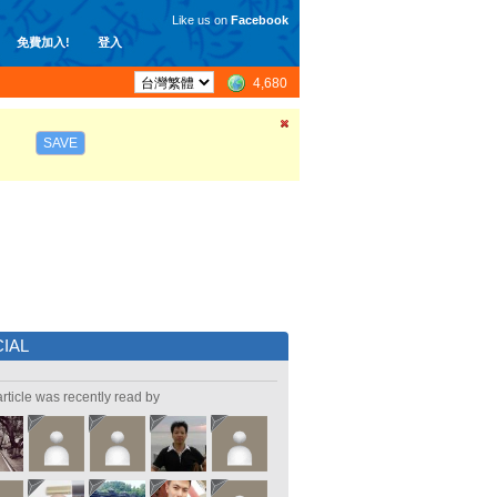
Like us on
Facebook
免費加入!
登入
4,680
SAVE
IAL
article was recently read by