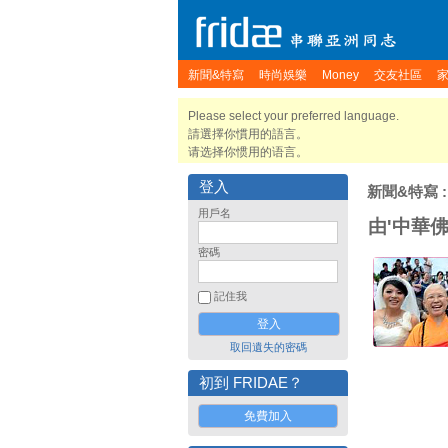
新聞&特寫
時尚娛樂
Money
交友社區
Please select your preferred language.
請選擇你慣用的語言。
请选择你惯用的语言。
登入
新聞&特寫
用戶名
由'中華
密碼
記住我
取回遺失的密碼
初到 FRIDAE？
免費加入