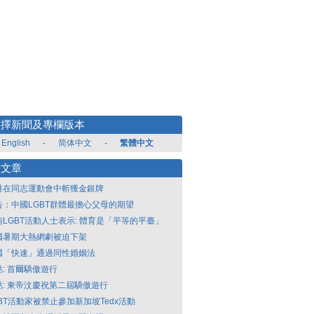
選擇新聞及專欄版本
English
-
简体中文
-
繁體中文
新文章
港在同志運動會中斬獲金銀牌
告：中國LGBT群體最擔心父母的期望
南LGBT活動人士表示: 體育是「平等的平臺」
國暑期大熱網劇被迫下架
國「快速」通過同性婚姻法
點: 首爾驕傲遊行
點: 東帝汶慶祝第二屆驕傲遊行
GBT活動家被禁止參加新加坡Tedx活動