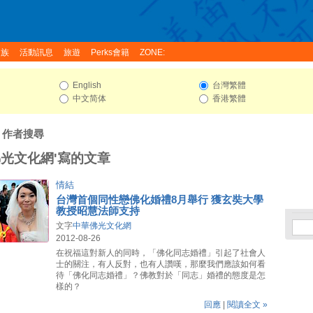
家族
活動訊息
旅遊
Perks會籍
ZONE:
English
台灣繁體
中文简体
香港繁體
: 作者搜尋
佛光文化網'寫的文章
情結
台灣首個同性戀佛化婚禮8月舉行 獲玄奘大學
教授昭慧法師支持
文字
中華佛光文化網
2012-08-26
在祝福這對新人的同時，「佛化同志婚禮」引起了社會人
士的關注，有人反對，也有人讚嘆，那麼我們應該如何看
待「佛化同志婚禮」？佛教對於「同志」婚禮的態度是怎
樣的？
回應
|
閱讀全文 »