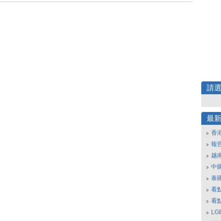
請
最
香
報
越
中
泰
看
看
L