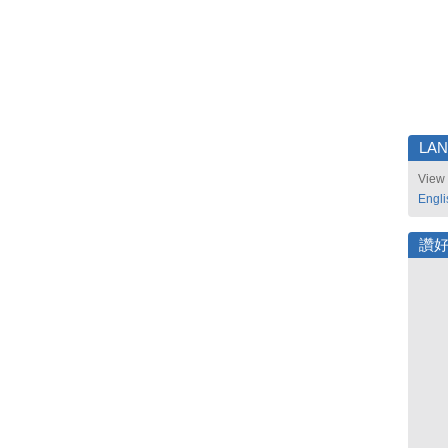
LA
View 
Engli
讚