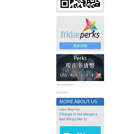
更多詳情
Advertisement
Highlights
MORE ABOUT US
Latest Blog Post
Change is not always a
bad thing (Jan 1)