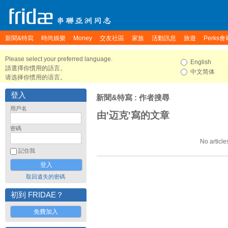
新聞&特寫
時尚娛樂
Money
交友社區
家族
活動訊息
旅遊
Perks會
Please select your preferred language.
English
請選擇你慣用的語言。
中文简体
请选择你惯用的语言。
登入
新聞&特寫
: 作者搜尋
用戶名
由'迈克'寫的文章
密碼
No article
記住我
取回遺失的密碼
初到 FRIDAE？
免費加入