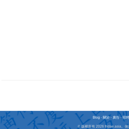
Blog
-
關於
-
廣告
-
招
© 版權所有 2026 fridae.a