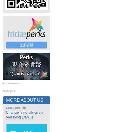
更多詳情
Advertisement
Highlights
MORE ABOUT US
Latest Blog Post
Change is not always a
bad thing (Jan 1)