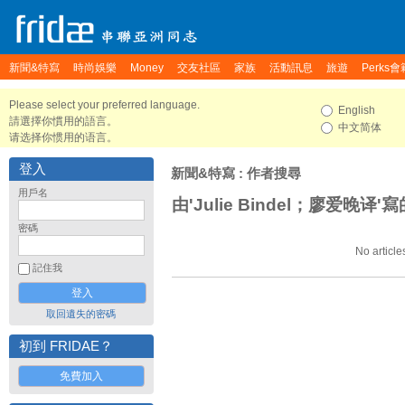
新聞&特寫
時尚娛樂
Money
交友社區
家族
活動訊息
旅遊
Perks會
Please select your preferred language.
English
請選擇你慣用的語言。
中文简体
请选择你惯用的语言。
登入
新聞&特寫
: 作者搜尋
用戶名
由'Julie Bindel；廖爱晚译'
密碼
No article
記住我
取回遺失的密碼
初到 FRIDAE？
免費加入