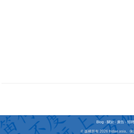
Blog
-
關於
-
廣告
-
招
© 版權所有 2026 fridae.a