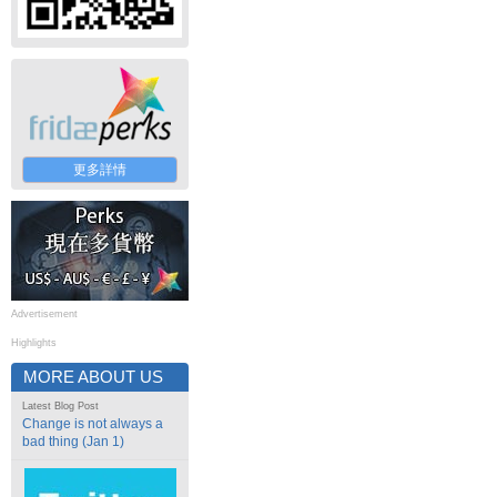
更多詳情
Advertisement
Highlights
MORE ABOUT US
Latest Blog Post
Change is not always a
bad thing (Jan 1)