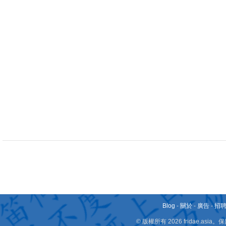
Blog
-
關於
-
廣告
-
招
© 版權所有 2026 fridae.a