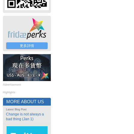
更多詳情
Advertisement
Highlights
MORE ABOUT US
Latest Blog Post
Change is not always a
bad thing (Jan 1)