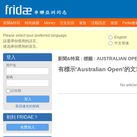
新聞&特寫
時尚娛樂
Money
交友社區
家族
活動訊息
旅遊
Perks會
Please select your preferred language.
English
請選擇你慣用的語言。
中文简体
请选择你惯用的语言。
登入
新聞&特寫
: 標籤 : AUSTRALIAN OP
用戶名
有標示'Australian Open'的
密碼
No article
記住我
取回遺失的密碼
初到 FRIDAE？
免費加入