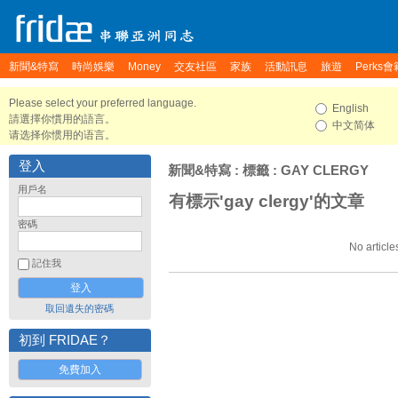
新聞&特寫
時尚娛樂
Money
交友社區
家族
活動訊息
旅遊
Perks會
Please select your preferred language.
English
請選擇你慣用的語言。
中文简体
请选择你惯用的语言。
登入
新聞&特寫
: 標籤 : GAY CLERGY
用戶名
有標示'gay clergy'的文章
密碼
No article
記住我
取回遺失的密碼
初到 FRIDAE？
免費加入