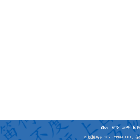
Blog
-
關於
-
廣告
-
招
© 版權所有 2026 fridae.a