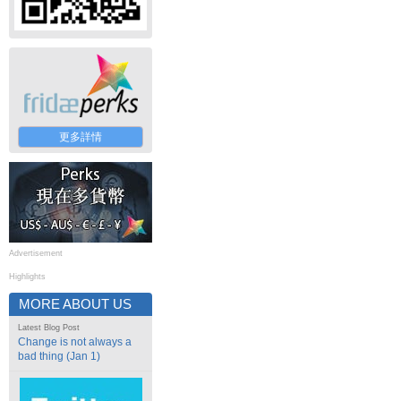
更多詳情
Advertisement
Highlights
MORE ABOUT US
Latest Blog Post
Change is not always a
bad thing (Jan 1)