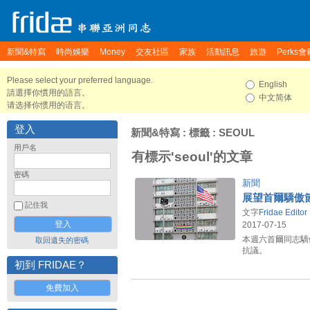
新聞&特寫
時尚娛樂
Money
交友社區
家族
活動訊息
旅遊
Perks會
Please select your preferred language.
English
請選擇你慣用的語言。
中文简体
请选择你惯用的语言。
登入
新聞&特寫
: 標籤 : SEOUL
用戶名
有標示'seoul'的文章
密碼
新聞
展望首爾驕傲
記住我
文字
Fridae Editor
2017-07-15
本週六首爾同志驕
取回遺失的密碼
抗議。
初到 FRIDAE？
免費加入