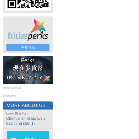
更多詳情
Advertisement
Highlights
MORE ABOUT US
Latest Blog Post
Change is not always a
bad thing (Jan 1)