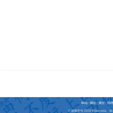
Blog
-
關於
-
廣告
-
招
© 版權所有 2026 fridae.a