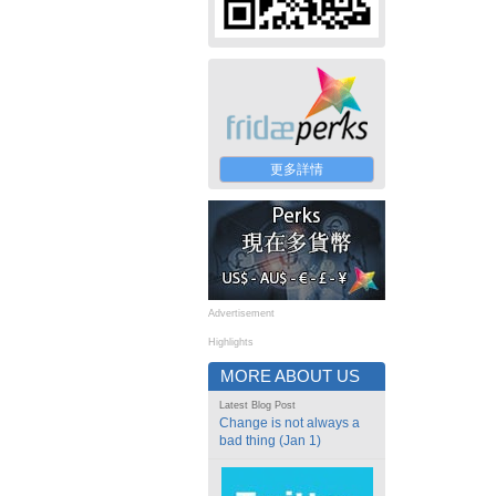
更多詳情
Advertisement
Highlights
MORE ABOUT US
Latest Blog Post
Change is not always a
bad thing (Jan 1)