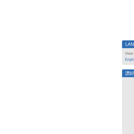
LA
View 
Engli
讚