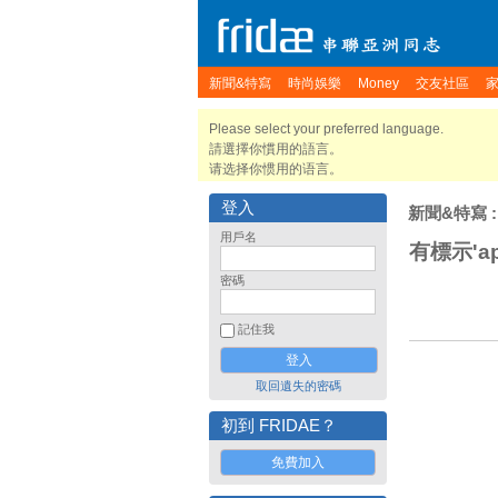
新聞&特寫
時尚娛樂
Money
交友社區
Please select your preferred language.
請選擇你慣用的語言。
请选择你惯用的语言。
登入
新聞&特寫
:
用戶名
有標示'ap
密碼
記住我
取回遺失的密碼
初到 FRIDAE？
免費加入