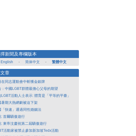
選擇新聞及專欄版本
English
-
简体中文
-
繁體中文
新文章
港在同志運動會中斬獲金銀牌
告：中國LGBT群體最擔心父母的期望
南LGBT活動人士表示: 體育是「平等的平臺」
國暑期大熱網劇被迫下架
國「快速」通過同性婚姻法
點: 首爾驕傲遊行
點: 東帝汶慶祝第二屆驕傲遊行
GBT活動家被禁止參加新加坡Tedx活動