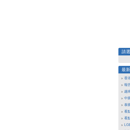
請
最
香
報
越
中
泰
看
看
L