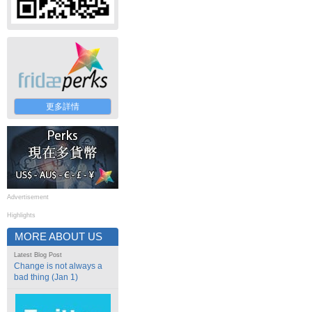
更多詳情
Advertisement
Highlights
MORE ABOUT US
Latest Blog Post
Change is not always a
bad thing (Jan 1)