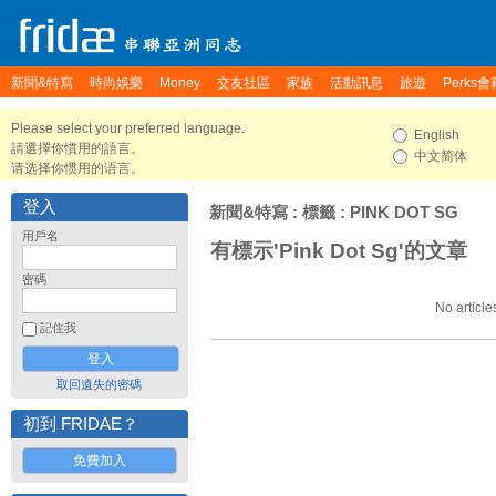
新聞&特寫
時尚娛樂
Money
交友社區
家族
活動訊息
旅遊
Perks會
Please select your preferred language.
English
請選擇你慣用的語言。
中文简体
请选择你惯用的语言。
登入
新聞&特寫
: 標籤 : PINK DOT SG
用戶名
有標示'Pink Dot Sg'的文章
密碼
No article
記住我
取回遺失的密碼
初到 FRIDAE？
免費加入