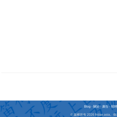
Blog
-
關於
-
廣告
-
招
© 版權所有 2026 fridae.a