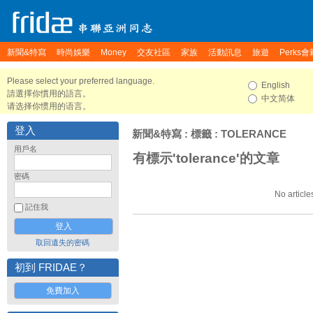
新聞&特寫
時尚娛樂
Money
交友社區
家族
活動訊息
旅遊
Perks會
Please select your preferred language.
English
請選擇你慣用的語言。
中文简体
请选择你惯用的语言。
登入
新聞&特寫
: 標籤 : TOLERANCE
用戶名
有標示'tolerance'的文章
密碼
No article
記住我
取回遺失的密碼
初到 FRIDAE？
免費加入