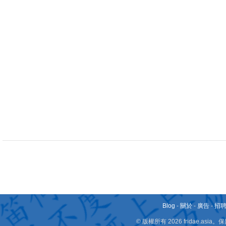
Blog
-
關於
-
廣告
-
招
© 版權所有 2026 fridae.a