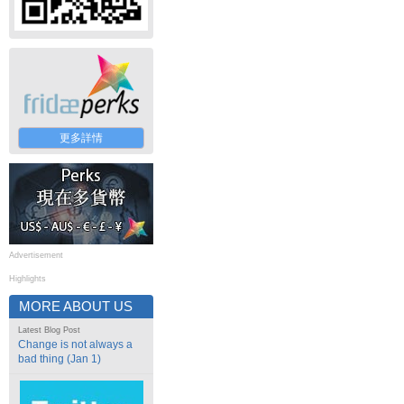
更多詳情
Advertisement
Highlights
MORE ABOUT US
Latest Blog Post
Change is not always a
bad thing (Jan 1)