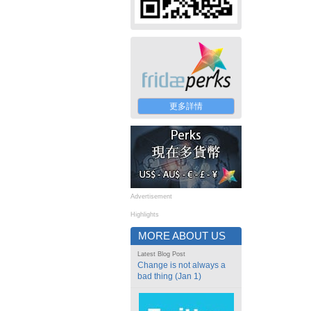
更多詳情
Advertisement
Highlights
MORE ABOUT US
Latest Blog Post
Change is not always a
bad thing (Jan 1)