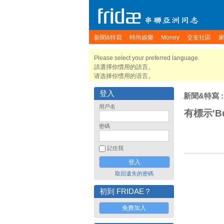
新聞&特寫
時尚娛樂
Money
交友社區
Please select your preferred language.
請選擇你慣用的語言。
请选择你惯用的语言。
登入
新聞&特寫
:
用戶名
有標示'Bu
密碼
記住我
取回遺失的密碼
初到 FRIDAE？
免費加入