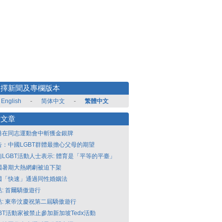
選擇新聞及專欄版本
English
-
简体中文
-
繁體中文
新文章
港在同志運動會中斬獲金銀牌
告：中國LGBT群體最擔心父母的期望
南LGBT活動人士表示: 體育是「平等的平臺」
國暑期大熱網劇被迫下架
國「快速」通過同性婚姻法
點: 首爾驕傲遊行
點: 東帝汶慶祝第二屆驕傲遊行
GBT活動家被禁止參加新加坡Tedx活動