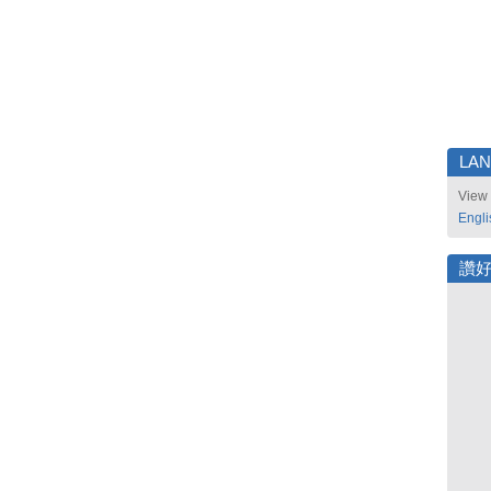
LA
View 
Engli
讚