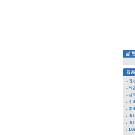
請
最
香
報
越
中
泰
看
看
L