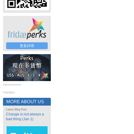
更多詳情
Advertisement
Highlights
MORE ABOUT US
Latest Blog Post
Change is not always a
bad thing (Jan 1)