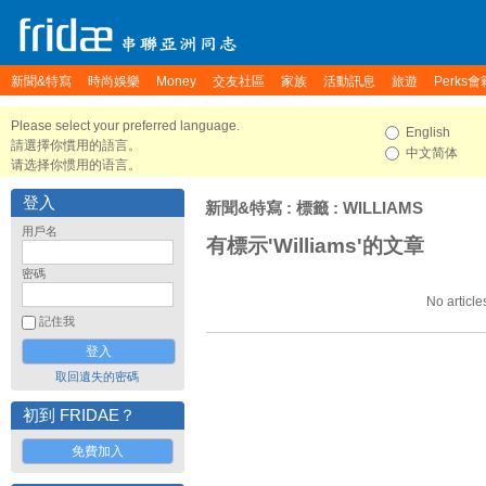
新聞&特寫
時尚娛樂
Money
交友社區
家族
活動訊息
旅遊
Perks會
Please select your preferred language.
English
請選擇你慣用的語言。
中文简体
请选择你惯用的语言。
登入
新聞&特寫
: 標籤 : WILLIAMS
用戶名
有標示'Williams'的文章
密碼
No article
記住我
取回遺失的密碼
初到 FRIDAE？
免費加入