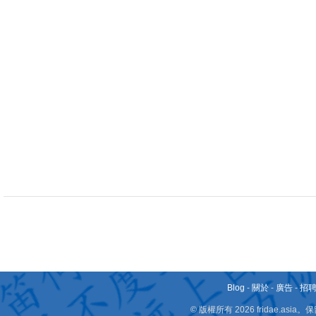
Blog
-
關於
-
廣告
-
招
© 版權所有 2026 fridae.a