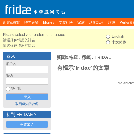
新聞&特寫
時尚娛樂
Money
交友社區
家族
活動訊息
旅遊
Perks會
Please select your preferred language.
English
請選擇你慣用的語言。
中文简体
请选择你惯用的语言。
登入
新聞&特寫
: 標籤 : FRIDAE
用戶名
有標示'fridae'的文章
密碼
No article
記住我
取回遺失的密碼
初到 FRIDAE？
免費加入