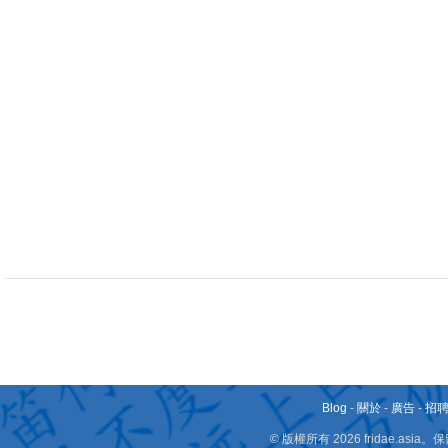
Blog
-
關於
-
廣告
-
招
© 版權所有 2026 fridae.a