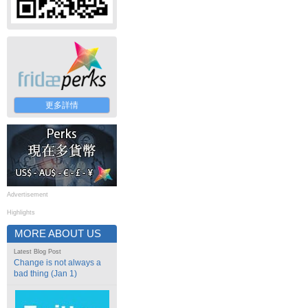
更多詳情
Advertisement
Highlights
MORE ABOUT US
Latest Blog Post
Change is not always a
bad thing (Jan 1)