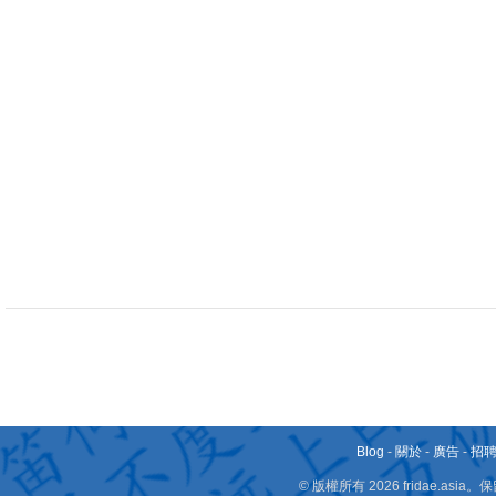
Blog
-
關於
-
廣告
-
招
© 版權所有 2026 fridae.a