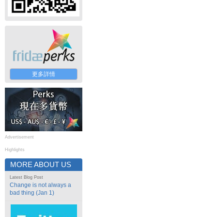
更多詳情
Advertisement
Highlights
MORE ABOUT US
Latest Blog Post
Change is not always a
bad thing (Jan 1)