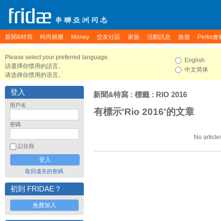
新聞&特寫
時尚娛樂
Money
交友社區
家族
活動訊息
旅遊
Perks會
Please select your preferred language.
English
請選擇你慣用的語言。
中文简体
请选择你惯用的语言。
登入
新聞&特寫
: 標籤 : RIO 2016
用戶名
有標示'Rio 2016'的文章
密碼
No article
記住我
取回遺失的密碼
初到 FRIDAE？
免費加入