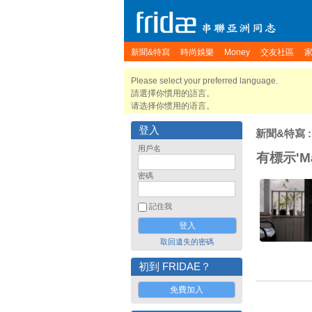
新聞&特寫
時尚娛樂
Money
交友社區
Please select your preferred language.
請選擇你慣用的語言。
请选择你惯用的语言。
登入
新聞&特寫
:
用戶名
有標示'Mar
密碼
記住我
取回遺失的密碼
初到 FRIDAE？
免費加入