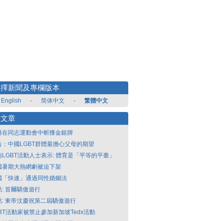
選擇新聞及專欄版本
English
-
简体中文
-
繁體中文
新文章
港在同志運動會中斬獲金銀牌
告：中國LGBT群體最擔心父母的期望
南LGBT活動人士表示: 體育是「平等的平臺」
國暑期大熱網劇被迫下架
國「快速」通過同性婚姻法
點: 首爾驕傲遊行
點: 東帝汶慶祝第二屆驕傲遊行
GBT活動家被禁止參加新加坡Tedx活動