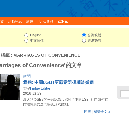
家族
活動訊息
旅遊
Perks會籍
ZONE:
English
台灣繁體
中文简体
香港繁體
 標籤 : MARRIAGES OF CONVENIENCE
riages of Convenience'的文章
新聞
看點: 中國LGBT更願意選擇權益婚姻
文字
Fridae Editor
2016-12-23
澳大利亞SBS的一部紀錄片探討了中國LGBT社區如何在
同性戀男女之間接受形式婚姻。
回應
|
閱讀全文 »