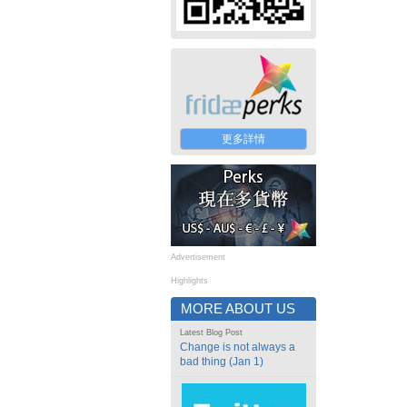
更多詳情
Advertisement
Highlights
MORE ABOUT US
Latest Blog Post
Change is not always a
bad thing (Jan 1)