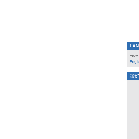
LA
View 
Engli
讚