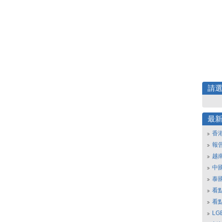
請
最
香
報
越
中
泰
看
看
L