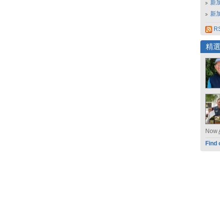
新
新
RS
精
Now
Find 