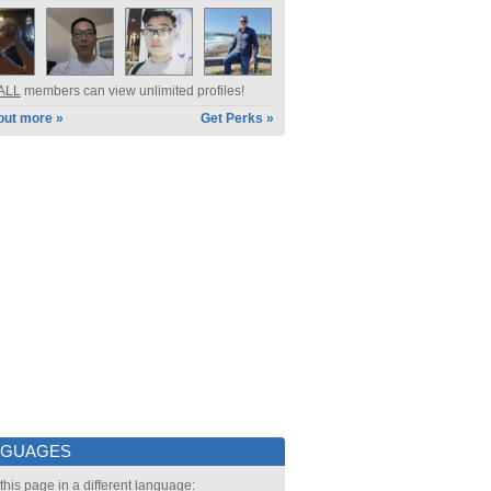
ALL
members can view unlimited profiles!
out more »
Get Perks »
NGUAGES
this page in a different language: