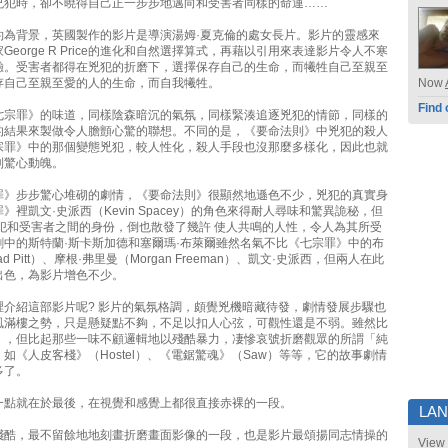
兇犯時，卻不曉得自己正一步步地邁向和受害者同樣的命運……
約為背景，英國製作的影片是導演湯姆·夏克倫的處女長片。影片的靈感來
George R Price的進化和自然選擇算式，再藉以引用來表達影片令人不寒
驗。受害者都得在兇犯的折磨下，選擇保存自己的生命，而犧牲自己至親至
存自己至親至愛的人的生命，而自我犧牲。
Now
Find 
七宗罪》的味道，同樣陰森暗沉的氣氛，同樣緊湊追逐兇犯的情節，同樣的
的結果來製做令人膽顫心驚的聯想。不同的是，《要命法則》中兇犯的殺人
宗罪》中的那個變態兇犯，較人性化，殺人手段也沒那麼多樣化，因此也就
到驚心動魄。
罪》步步驚心堆砌的劇情，《要命法則》很顯然地遜色不少，兇犯的真實身
》裡凱文·史派西（Kevin Spacey）的角色來得耐人尋味和驚異詭秘，但
兇犯和受害者之間的身份，倒也散發了幾許 使人共鳴的人性，令人為其所受
劇中的斯特蘭·斯卡斯加德和塞爾瑪·布萊爾雖然名氣不比《七宗罪》中的布
ad Pitt）、摩根·弗里曼（Morgan Freeman）、凱文·史派西，但兩人在此
出色，為影片增色不少。
裡介紹這部影片呢? 影片的氣氛格調，頗覺兇機暗藏待發，劇情發展步驟也
風滿樓之勢，只是懸疑點不夠，不足以扣人心弦，可觀性還是不弱。雖然比
》，但比起那些一味不顧邏輯地以殘酷暴力，凄慘哀號折磨觀眾的所謂「純
如《人皮客棧》（Hostel）、《電鋸驚魂》（Saw）等等，它的故事劇情
多了。
一點就在於最後，在視覺和感覺上都很直接赤裸的一段。
LA
殘酷，最不留餘地地刻畫折磨畫面影像的一段，也是影片最頌揚同志情操的
View 