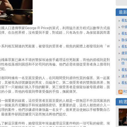
最
看
中
國人口遺傳學家George R Price的算式，利用協方差方程式以數學方式描
選擇。在自然界裡，沒有愛與不愛，對或錯，只有為生存，為保留基因而選
看
魯保
一系列相互關連的兇殺案，被發現的受害者，燒焦的屍體上都發現刻有「Ｗ
看
。
盧
Pi
的殘暴罪案已麻木不堪的警探埃迪接手處理這些兇殺案，而他的搭檔則是對
倍
和性格低落感到困惑和不於苟同的海倫。他們必需依循從受害者身上搜尋到
兇犯。
看點
邁
者都同時擁有一名至親至愛的人，在同期間受到虐待性質的傷害。第一起案
者，其被視為頭號嫌疑的男友，自縊身亡。第二個受害者的雙胞胎弟弟，無
看點
遺留下一只被鐵釘插入手指的斷掌。第三個受害者是個疑似被母親虐殺，面
炭的小孩，而他的母親則帶著受傷的手指，撫屍痛哭。
R
獲一個重要的線索，這些受害者至親至愛的人都是一群無惡不作流氓黨派的
精
的一個黨員丹尼爾似乎和埃迪關係密切。更重要的是，這些人都曾經介入一
處理的案件，他們涉嫌虐待兼強姦一名女子，後來更迫使她以手槍擊斃自己
，最後案件卻因證據受污染而無法將他們提控。
入了解這宗案件時，她發現當年埃迪處理這宗案件時的一項可恥的秘密。埃