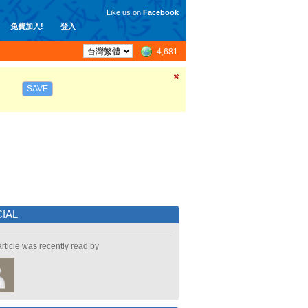
Like us on
Facebook
免費加入!
登入
4,681
SAVE
IAL
article was recently read by