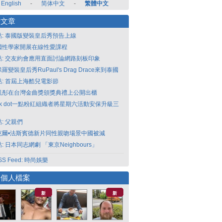
English
-
简体中文
-
繁體中文
新文章
點: 泰國版變裝皇后秀預告上線
國性學家開展在線性愛課程
點: 交友約會應用直面討論網路刻板印象
羅變裝皇后秀RuPaul's Drag Drace來到泰國
點: 首屆上海酷兒電影節
凱彤在台灣金曲獎頒獎典禮上公開出櫃
nk dot一點粉紅組織者將星期六活動安保升級三
: 父親們
克爾•法斯賓德新片同性親吻場景中國被減
: 日本同志網劇 「東京Neighbours」
SS Feed: 時尚娛樂
選個人檔案
新
新