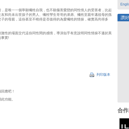
Engli
者，是唯一一個寧願犧牲自我，也不願傷害愛戀的同性情人的受害者，比起
女友和尚未出世孩子的男人、犧牲孿生哥哥的弟弟、犧牲至親年邁祖母的孫
讚
兒子的母親，這份甚至不曉得是否值得的為愛犧牲的情操，確實高尚得多
刺激性的場面交代這份同性間的感情，導演似乎有意說明同性情操不遜於異
事實!
列印版本
個回應吧！
用此功能。
合作