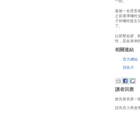
一段。
最後一名受害
之前選擇犧牲
子和犧牲親生
了。
以那麼血腥，
性，是血淋淋的
相關連結
官方網站
預告片
讀者回應
搶先發表第一
請先登入再使