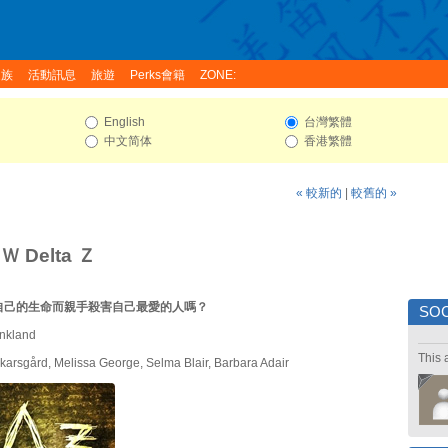
家族
活動訊息
旅遊
Perks會籍
ZONE:
English
台灣繁體
中文简体
香港繁體
« 較新的
|
較舊的 »
 Delta Ｚ
自己的生命而親手殺害自己最愛的人嗎？
SOC
nkland
This 
karsgård, Melissa George, Selma Blair, Barbara Adair