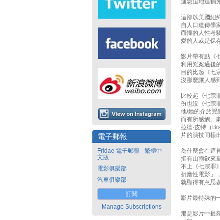
迪急迫地追捕
這部以美國紐
自人口遺傳學家
而慄的人性考
愛的人或是保
影片帶有點《
利用兇案過後
目的比起《七
沒那麼讓人感
比較起《七宗
份也沒《七宗罪
他/她的介於
而有所感觸。
拉德·皮特（Br
片的演技同樣
電子郵報
Fridae 電子郵報 - 繁體中
為什麼會在這
文版
挺有山雨欲來
不上《七宗罪
電影俱樂部
折磨性電影」，
汽車俱樂部
就顯得有意思
訂閱
影片最特殊的
Manage Subscriptions
那是影片中最