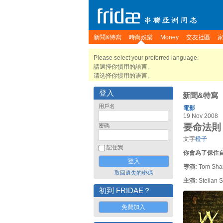
新聞&特寫
時尚娛樂
Money
交友社區
Please select your preferred language.
請選擇你慣用的語言。
请选择你惯用的语言。
登入
新聞&特寫
用戶名
電影
19 Nov 2008
要命法則 Ｗ
密碼
文字
橙子
記住我
你會為了保住
導演:
Tom Sha
取回遺失的密碼
主演:
Stellan S
初到 FRIDAE？
免費加入