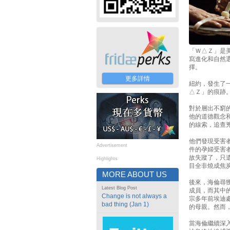
「Ｗ△Ｚ」是美
寫進化和自然
擇。
更多詳情
紐約，發生了
△Ｚ」的痕跡
對於層出不窮
他的道德觀念
的線索，追查
他們發現受害
Advertisement
件的孕婦受害
故失蹤了，只
Highlights
目全非燒成焦
MORE ABOUT US
後來，海倫尋
Latest Blog Post
成員，而其中
Change is not always a
宗多年前埃迪
bad thing (Jan 1)
的母親。然而
當海倫繼續深