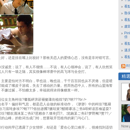
看
魯保
看
盧
Pi
倍
看點
邁
看點
上好，还是挂在嘴上比较好？那攸关恋人的爱情心态，没有是非对错可言。
R
你没诚意；说了，有人不领情……不说，有人心领神会，说了，有人欣然笑
恋人只有一墙之隔，其实很像棒球赛中的高飞球与全垒打。
精
，主要是怕对方不明白，早也说，晚也说，千千百百回也从不厌倦，但是喳
可能成了嘴皮子游戏，失去了感动的力量。然而热恋中人，所有的山盟海誓
，不嫌过腻，不怕糖太多，幸福就得浓得像糖浆一样。
位女主角柯佳?饔胝砰湃菥褪粲诹街植煌?奶?呐???br />
的名字丶偏好和气息，都是恋人会做的标准动作，《渺渺》中的柯佳?骶褪
?欣习宸吨参埃??蛭???俗拮遄髑?腋咭簧?醋鞯摹冻ご夯ā啡鲜读苏飧鋈耍?
饪?艘欢涠涞某ご夯ǎ?琶赖奈⒎缰幸∫罚?。∶览龅某ご夯ǎ?梦野阉?赘??／
重的山峰」的歌词当成门铃，想要敲开范植伟的家门与心门。
Now
和行动间早已透露了少女情怀，却还是「爱在心里口难开」，很难找到适切