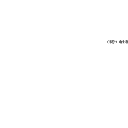
《渺渺》电影