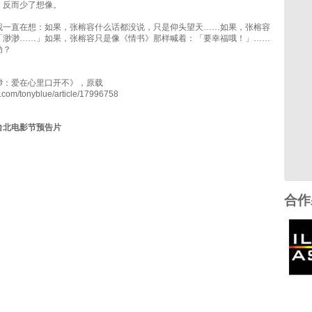
，反而少了想像。
我一直在想：如果，张榕容什么话都没说，只是仰头望天……如果，张榕容
「渺渺……」如果，张榕容只是像《情书》那样喊着：「要幸福哦！」……
动？
渺：爱在心里口开不》，原载
m.com/tonyblue/article/17996758
台北电影节预告片
合作