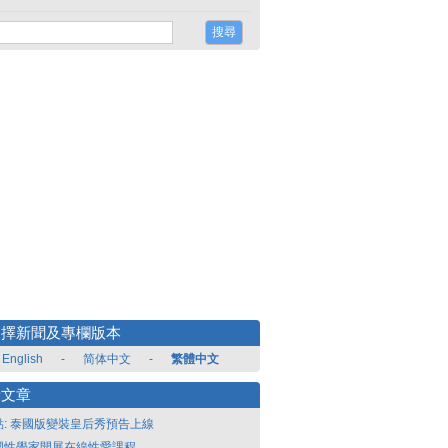
選擇新聞及專欄版本
English
-
简体中文
-
繁體中文
新文章
點: 泰國版變裝皇后秀預告上線
國性學家開展在線性愛課程