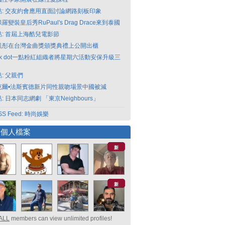
點: 交友約會應用直面討論網路刻板印象
羅變裝皇后秀RuPaul's Drag Drace來到泰國
點: 首屆上海酷兒電影節
凱彤在台灣金曲獎頒獎典禮上公開出櫃
nk dot一點粉紅組織者將星期六活動安保升級三
: 父親們
克爾•法斯賓德新片同性親吻場景中國被減
: 日本同志網劇 「東京Neighbours」
SS Feed: 時尚娛樂
選個人檔案
新
新
ALL
members can view unlimited profiles!