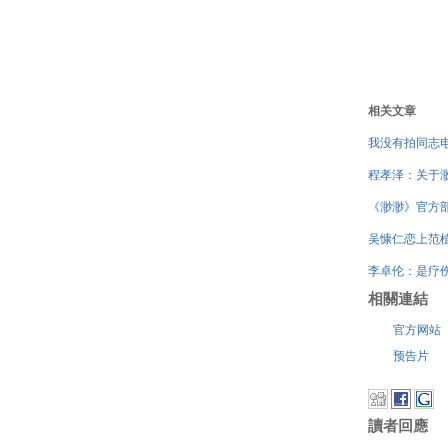
相关文章
我没有拍同志
程孝泽：关于
《渺渺》官方
吴慷仁恋上范植
李卓伦：是疗
相關連結
官方网站
预告片
讀者回應