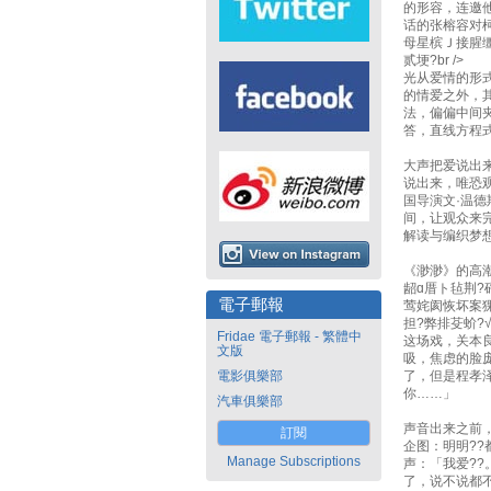
的形容，连邀
话的张榕容对柯
母星槟Ｊ接腥缰
贰埂?br />
光从爱情的形
的情爱之外，
法，偏偏中间
答，直线方程
大声把爱说出
说出来，唯恐
国导演文·温德
间，让观众来
解读与编织梦
《渺渺》的高潮
龆ɑ厝ト毡荆?
電子郵報
莺姹阂恢坏案猓
担?弊排芟蚧?√
Fridae 電子郵報 - 繁體中
这场戏，关本
文版
吸，焦虑的脸
電影俱樂部
了，但是程孝
你……」
汽車俱樂部
声音出来之前
訂閱
企图：明明?
Manage Subscriptions
声：「我爱?
了，说不说都