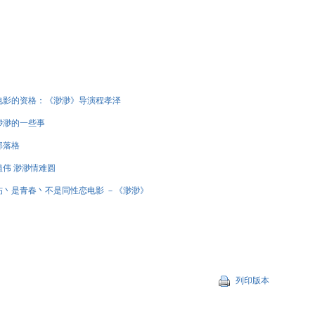
电影的资格：《渺渺》导演程孝泽
渺渺的一些事
部落格
伟 渺渺情难圆
伤丶是青春丶不是同性恋电影 －《渺渺》
列印版本