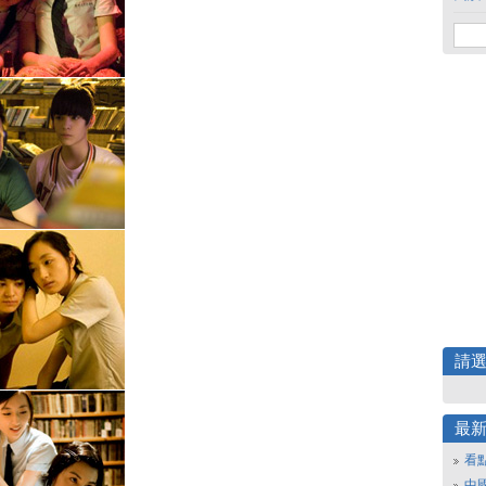
請
最
看
中