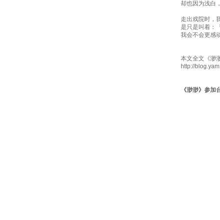
却也因为浅白
走出戏院时，
是只是叫着：
我会不会更感
本文全文《渺
http://blog.ya
《渺渺》参加