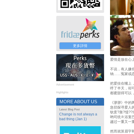
更多詳情
爱情是放在心
不说，有人嫌
纳……冤家或
把爱挂在嘴上
Advertisement
呼了半天，却
Highlights
都蜜甜得可以
MORE ABOUT US
《渺渺》中的两
急切探寻爱人
Latest Blog Post
钦庋?胀?懦?
Change is not always a
哟司统Ｒ浴复巴
bad thing (Jan 1)
越过一重又一
然而就算眉宇