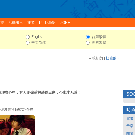
家族
活動訊息
旅遊
Perks會籍
ZONE:
English
台灣繁體
中文简体
香港繁體
« 較新的
|
較舊的 »
情埋在心中，有人则偏爱把爱说出来，今生才无憾！
SOC
?砰湃荩?吨参埃?饪度
時
電影
音樂
閱讀