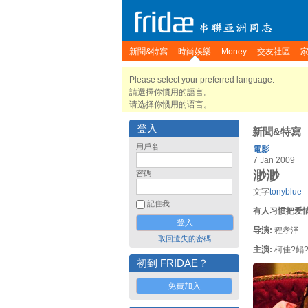
新聞&特寫
時尚娛樂
Money
交友社區
Please select your preferred language.
請選擇你慣用的語言。
请选择你惯用的语言。
登入
新聞&特寫
用戶名
電影
7 Jan 2009
渺渺
密碼
文字
tonyblue
記住我
有人习惯把爱
导演:
程孝泽
取回遺失的密碼
主演:
柯佳?鳎
初到 FRIDAE？
免費加入