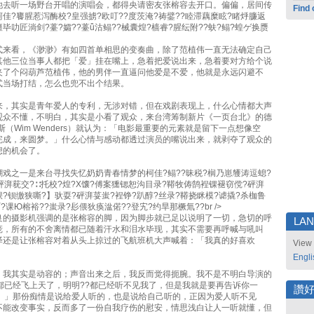
他去听一场野台开唱的演唱会，都得央请密友张榕容去开口。偏偏，居间传
Find 
佳?饔腥惹泻酶校?皇强掳?欧叮??度茨淹?祷鐾??睦滞藕糜眩?睹烀臁返
毕叻匠淌剑?薹?孀??薹ǖ沽鳎??械囊煌?樯睿?腥纭附??蚨?鳎?蝗ゲ换赝
式来看，《渺渺》有如四首单相思的变奏曲，除了范植伟一直无法确定自己
其他三位当事人都把「爱」挂在嘴上，急着把爱说出来，急着要对方给个说
夹了个闷葫芦范植伟，他的男伴一直逼问他爱是不爱，他就是永远闪避不
式当场打结，怎么也兜不出个结果。
来，其实是青年爱人的专利，无涉对错，但在戏剧表现上，什么心情都大声
观众不懂，不明白，其实是小看了观众，来台湾筹制新片《一页台北》的德
斯（Wim Wenders）就认为：「电影最重要的元素就是留下一点想像空
完成，来圆梦。」什么心情与感动都透过演员的嘴说出来，就剥夺了观众的
想的机会了。
戏之一是来台寻找失忆奶奶青春情梦的柯佳?鳎??昧税?榈乃崽鹱涛逗螅?
砰湃莸交?∷托校?煌?Х馕?傅案獯锶恕沟目录?鞯牧俦鹄裎锞褪窃傥?砰湃
?钡缴狭嘶?】驮耍?砰湃荽蚩?裎铮?趴醇?丝录?鞯挠眯模?谑撬?杀枷鲁
?课Ю榕裕??蚩录?髟偎狄痪湓偌??登宄?约旱那橛氚??br />
良的摄影机强调的是张榕容的脚，因为脚步就已足以说明了一切，急切的呼
LA
庞，所有的不舍离情都已随着汗水和泪水毕现，其实不需要再呼喊与吼叫
泽还是让张榕容对着从头上掠过的飞航班机大声喊着：「我真的好喜欢
View 
Engli
，我其实是动容的；声音出来之后，我反而觉得扼腕。我不是不明白导演的
?都已经飞上天了，明明??都已经听不见我了，但是我就是要再告诉你一
讚
?。」那份痴情是说给爱人听的，也是说给自己听的，正因为爱人听不见
不能改变事实，反而多了一份自我疗伤的慰安，情思浅白让人一听就懂，但