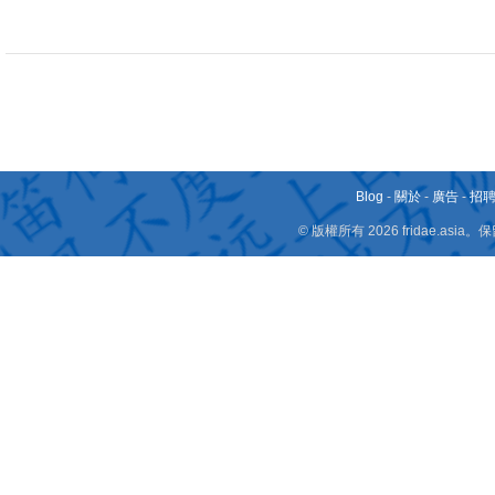
Blog
-
關於
-
廣告
-
招
© 版權所有 2026 fridae.a