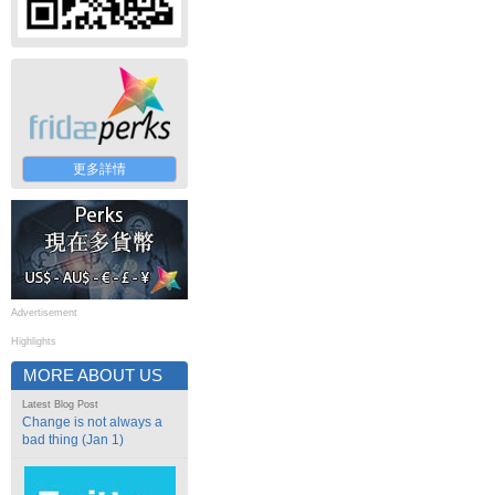
更多詳情
Advertisement
Highlights
MORE ABOUT US
Latest Blog Post
Change is not always a
bad thing (Jan 1)