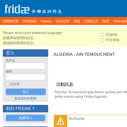
新聞&特寫
時尚娛樂
Money
交友社區
家族
活動訊息
旅遊
Perks會
Please select your preferred language.
English
請選擇你慣用的語言。
中文简体
请选择你惯用的语言。
登入
ALGERIA
:
AIN TEMOUCHENT
用戶名
密碼
活動訊息
記住我
Find Ain Temouchent gay dance parties and ot
pride events using Fridae Agenda.
取回遺失的密碼
初到 FRIDAE？
免費加入
No Events