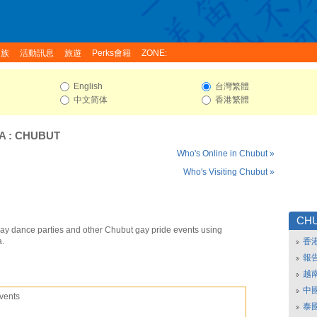
家族
活動訊息
旅遊
Perks會籍
ZONE:
English
台灣繁體
中文简体
香港繁體
A
:
CHUBUT
Who's Online in Chubut »
Who's Visiting Chubut »
CH
ay dance parties and other Chubut gay pride events using
a.
香
報
越
中
vents
泰