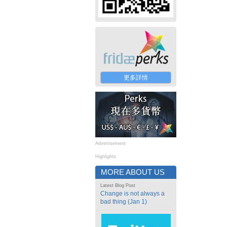
更多詳情
Advertisement
Highlights
MORE ABOUT US
Latest Blog Post
Change is not always a
bad thing (Jan 1)