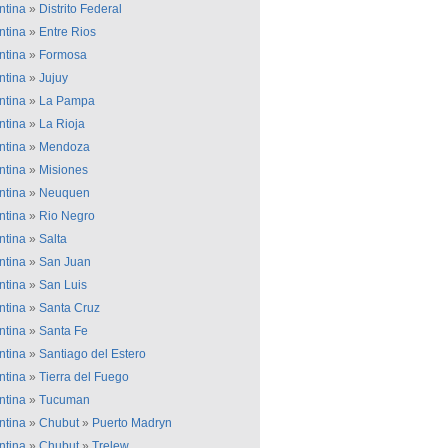
ntina
»
Distrito Federal
ntina
»
Entre Rios
ntina
»
Formosa
ntina
»
Jujuy
ntina
»
La Pampa
ntina
»
La Rioja
ntina
»
Mendoza
ntina
»
Misiones
ntina
»
Neuquen
ntina
»
Rio Negro
ntina
»
Salta
ntina
»
San Juan
ntina
»
San Luis
ntina
»
Santa Cruz
ntina
»
Santa Fe
ntina
»
Santiago del Estero
ntina
»
Tierra del Fuego
ntina
»
Tucuman
ntina
»
Chubut
»
Puerto Madryn
ntina
»
Chubut
»
Trelew