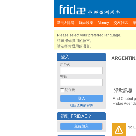
新聞&特寫
時尚娛樂
Money
交友社區
Please select your preferred language.
請選擇你慣用的語言。
请选择你惯用的语言。
登入
ARGENTIN
用戶名
密碼
活動訊息
記住我
Find Chubut g
Fridae Agend
取回遺失的密碼
初到 FRIDAE？
免費加入
No E