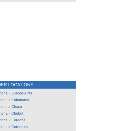
ER LOCATIONS
ntina
»
Buenos Aires
ntina
»
Catamarca
ntina
»
Chaco
ntina
»
Chubut
ntina
»
Cordoba
ntina
»
Corrientes