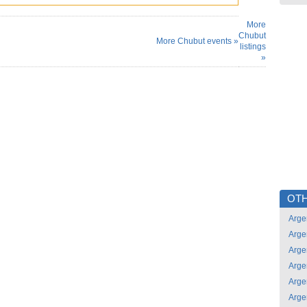
More
Chubut
More Chubut events »
listings
»
OTH
Arge
Arge
Arge
Arge
Arge
Arge