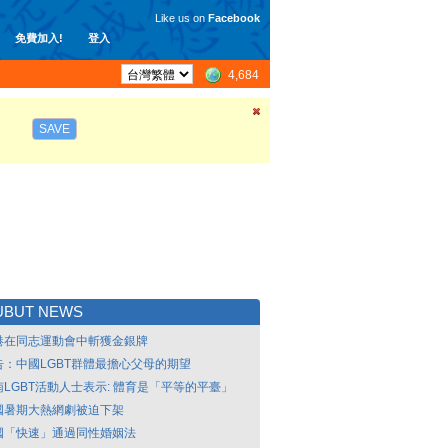
Like us on
Facebook
免費加入!
登入
4,684
SAVE
UBUT NEWS
港在同志運動會中斬獲金銀牌
告：中國LGBT群體最擔心父母的期望
南LGBT活動人士表示: 體育是「平等的平臺」
國暑期大熱網劇被迫下架
國「快速」通過同性婚姻法