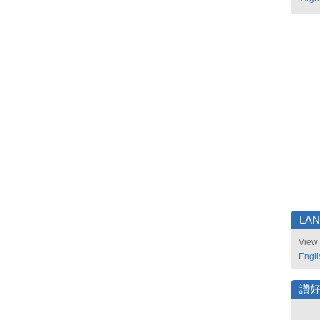
LA
View 
Engli
讚