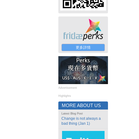
更多詳情
Advertisement
Highlights
MORE ABOUT US
Latest Blog Post
Change is not always a
bad thing (Jan 1)