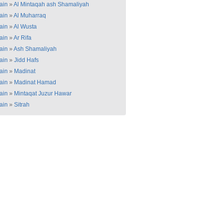
ain
»
Al Mintaqah ash Shamaliyah
ain
»
Al Muharraq
ain
»
Al Wusta
ain
»
Ar Rifa
ain
»
Ash Shamaliyah
ain
»
Jidd Hafs
ain
»
Madinat
ain
»
Madinat Hamad
ain
»
Mintaqat Juzur Hawar
ain
»
Sitrah