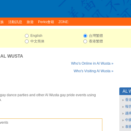
家族
活動訊息
旅遊
Perks會籍
ZONE:
English
台灣繁體
中文简体
香港繁體
:
AL WUSTA
Who's Online in Al Wusta »
Who's Visiting Al Wusta »
AL 
 gay dance parties and other Al Wusta gay pride events using
a.
香
報
越
中
vents
泰