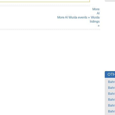
More
Al
More Al Wusta events »
Wusta
listings
»
OTH
Bahr
Bahr
Bahr
Bahr
Bahr
Bahr