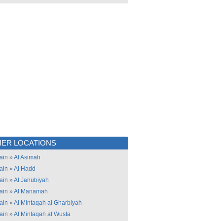
ER LOCATIONS
ain
»
Al Asimah
ain
»
Al Hadd
ain
»
Al Janubiyah
ain
»
Al Manamah
ain
»
Al Mintaqah al Gharbiyah
ain
»
Al Mintaqah al Wusta