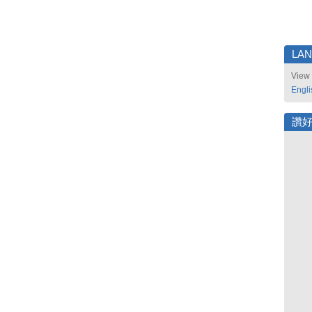
LA
View 
Engli
讚