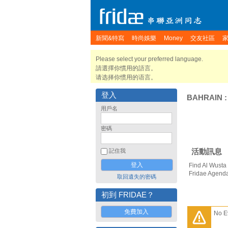
新聞&特寫
時尚娛樂
Money
交友社區
Please select your preferred language.
請選擇你慣用的語言。
请选择你惯用的语言。
登入
BAHRAIN
用戶名
密碼
活動訊息
記住我
Find Al Wusta
Fridae Agend
取回遺失的密碼
初到 FRIDAE？
免費加入
No E