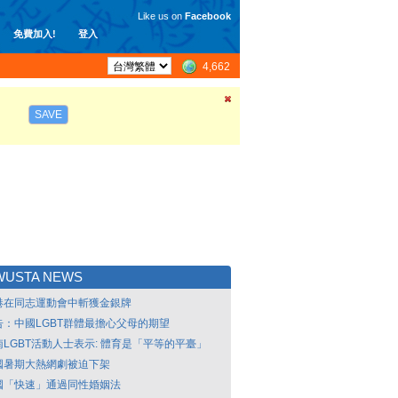
Like us on
Facebook
免費加入!
登入
4,662
SAVE
WUSTA NEWS
港在同志運動會中斬獲金銀牌
告：中國LGBT群體最擔心父母的期望
南LGBT活動人士表示: 體育是「平等的平臺」
國暑期大熱網劇被迫下架
國「快速」通過同性婚姻法