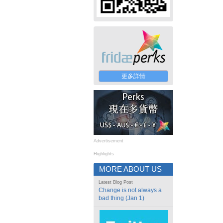
更多詳情
Advertisement
Highlights
MORE ABOUT US
Latest Blog Post
Change is not always a
bad thing (Jan 1)