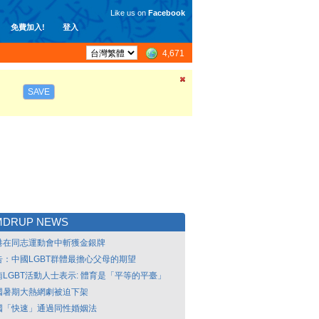
Like us on
Facebook
免費加入!
登入
4,671
SAVE
MDRUP NEWS
港在同志運動會中斬獲金銀牌
告：中國LGBT群體最擔心父母的期望
南LGBT活動人士表示: 體育是「平等的平臺」
國暑期大熱網劇被迫下架
國「快速」通過同性婚姻法