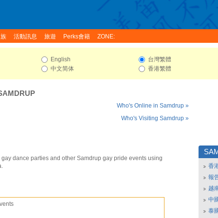
家族
活動訊息
旅遊
Perks會籍
ZONE:
English
台灣繁體
中文简体
香港繁體
SAMDRUP
Who's Online in Samdrup »
Who's Visiting Samdrup »
SA
gay dance parties and other Samdrup gay pride events using
a.
香
報
越
中
vents
泰