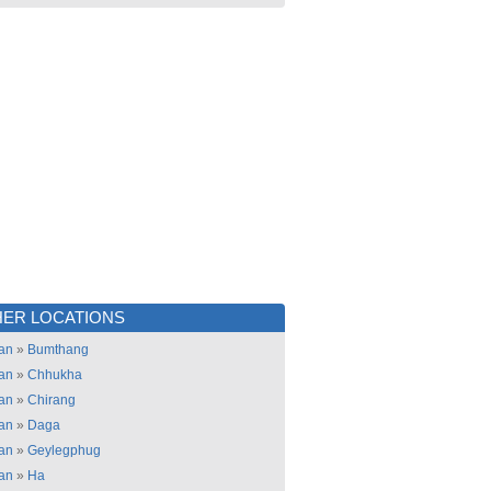
ER LOCATIONS
an
»
Bumthang
an
»
Chhukha
an
»
Chirang
an
»
Daga
an
»
Geylegphug
an
»
Ha