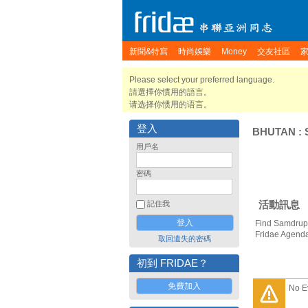
新聞&特寫
時尚娛樂
Money
交友社區
Please select your preferred language.
請選擇你慣用的語言。
请选择你惯用的语言。
登入
BHUTAN
:
用戶名
密碼
活動訊息
記住我
Find Samdrup 
Fridae Agend
取回遺失的密碼
初到 FRIDAE？
免費加入
No E