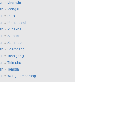
an
»
Lhuntshi
an
»
Mongar
an
»
Paro
an
»
Pemagatsel
an
»
Punakha
an
»
Samchi
an
»
Samdrup
an
»
Shemgang
an
»
Tashigang
an
»
Thimphu
an
»
Tongsa
an
»
Wangdi Phodrang