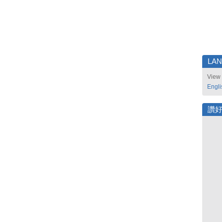
LA
View 
Engli
讚