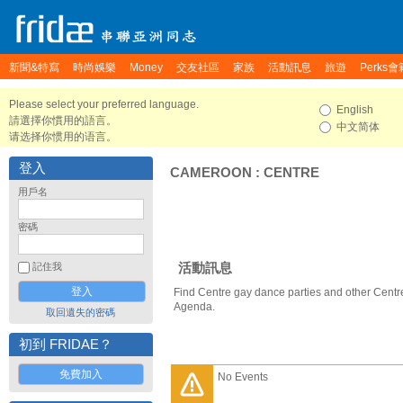
新聞&特寫
時尚娛樂
Money
交友社區
家族
活動訊息
旅遊
Perks會
Please select your preferred language.
English
請選擇你慣用的語言。
中文简体
请选择你惯用的语言。
登入
CAMEROON
:
CENTRE
用戶名
密碼
活動訊息
記住我
Find Centre gay dance parties and other Centr
Agenda.
取回遺失的密碼
初到 FRIDAE？
免費加入
No Events