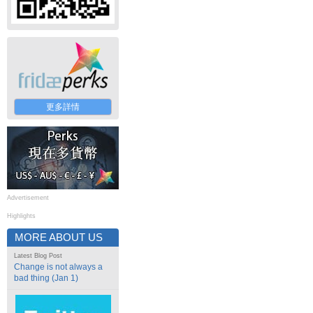
更多詳情
Advertisement
Highlights
MORE ABOUT US
Latest Blog Post
Change is not always a
bad thing (Jan 1)