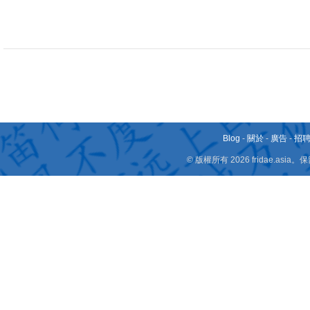
Blog
-
關於
-
廣告
-
招
© 版權所有 2026 fridae.a