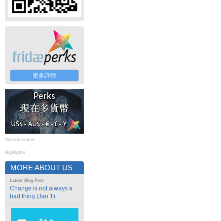
更多詳情
Advertisement
Highlights
MORE ABOUT US
Latest Blog Post
Change is not always a
bad thing (Jan 1)