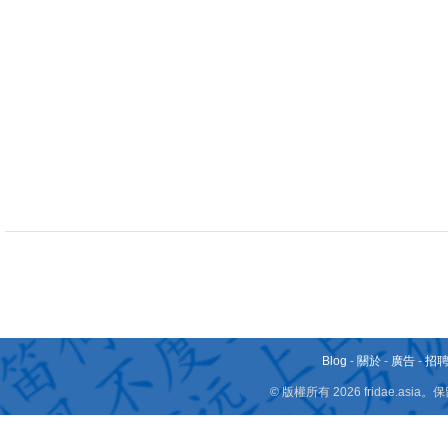
Blog
-
關於
-
廣告
-
招
© 版權所有 2026 fridae.a