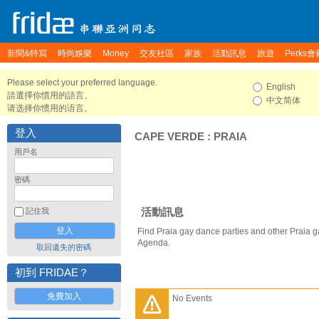
新聞&特寫
時尚娛樂
Money
交友社區
家族
活動訊息
旅遊
Perks會
Please select your preferred language.
English
請選擇你慣用的語言。
中文简体
请选择你惯用的语言。
登入
CAPE VERDE
:
PRAIA
用戶名
密碼
活動訊息
記住我
Find Praia gay dance parties and other Praia g
Agenda.
取回遺失的密碼
初到 FRIDAE？
免費加入
No Events