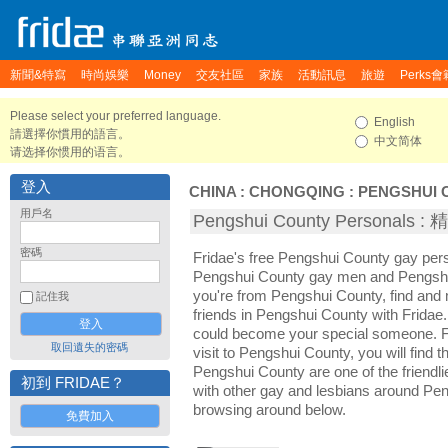
新聞&特寫
時尚娛樂
Money
交友社區
家族
活動訊息
旅遊
Perks會
Please select your preferred language.
English
請選擇你慣用的語言。
中文简体
请选择你惯用的语言。
登入
CHINA
:
CHONGQING
:
PENGSHUI 
用戶名
Pengshui County Personals
密碼
Fridae's free Pengshui County gay per
Pengshui County gay men and Pengshu
you're from Pengshui County, find and
記住我
friends in Pengshui County with Fridae
could become your special someone. For
取回遺失的密碼
visit to Pengshui County, you will find 
Pengshui County are one of the friendli
初到 FRIDAE？
with other gay and lesbians around Pen
browsing around below.
免費加入