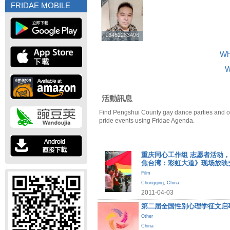
FRIDAE MOBILE
13452283496
13452283496
Wh
W
活動訊息
Find Pengshui County gay dance parties and 
pride events using Fridae Agenda.
重庆同心工作组 志愿者活动，《Dis
焦台湾：彩虹大道》现场放映
Film
Chongqing
,
China
2011-04-03
第二届全国性别心理学征文启
Other
China