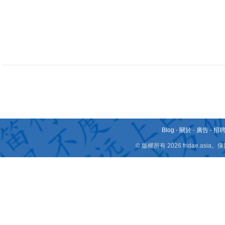
Blog
-
關於
-
廣告
-
招
© 版權所有 2026 fridae.a