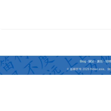
Blog
-
關於
-
廣告
-
招
© 版權所有 2026 fridae.a