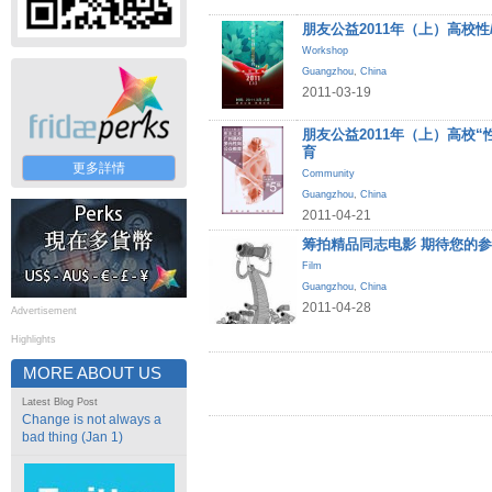
朋友公益2011年（上）高校性
Workshop
Guangzhou
,
China
2011-03-19
朋友公益2011年（上）高校
育
更多詳情
Community
Guangzhou
,
China
2011-04-21
筹拍精品同志电影 期待您的
Film
Guangzhou
,
China
2011-04-28
Advertisement
Highlights
MORE ABOUT US
Latest Blog Post
Change is not always a
bad thing (Jan 1)