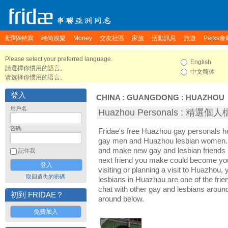
新聞&特寫
時尚娛樂
Money
交友社區
家族
活動訊息
旅遊
Perks會
Please select your preferred language.
English
請選擇你慣用的語言。
中文简体
请选择你惯用的语言。
登入
CHINA
:
GUANGDONG
:
HUAZHOU
用戶名
Huazhou Personals : 精選個
密碼
Fridae's free Huazhou gay personals 
gay men and Huazhou lesbian women. I
and make new gay and lesbian friends 
記住我
next friend you make could become yo
visiting or planning a visit to Huazhou, 
取回遺失的密碼
lesbians in Huazhou are one of the frien
chat with other gay and lesbians arou
初到 FRIDAE？
around below.
免費加入