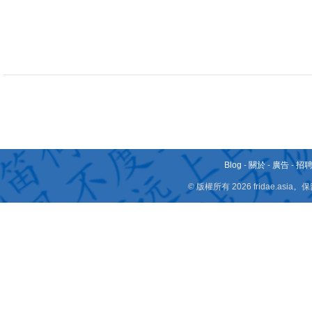
Blog
-
關於
-
廣告
-
招
© 版權所有 2026 fridae.a