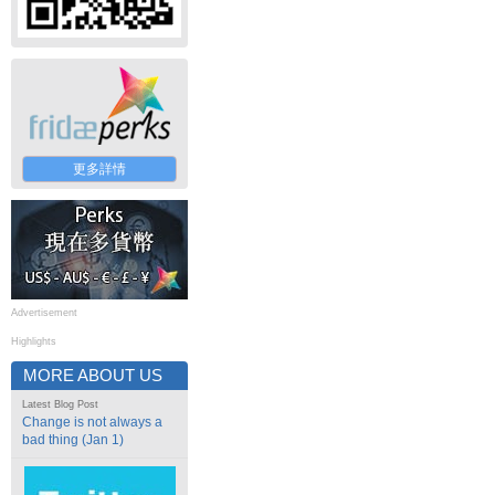
更多詳情
Advertisement
Highlights
MORE ABOUT US
Latest Blog Post
Change is not always a
bad thing (Jan 1)