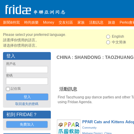
新聞&特寫
時尚娛樂
Money
交友社區
家族
活動訊息
旅遊
Perks會
Please select your preferred language.
English
請選擇你慣用的語言。
中文简体
请选择你惯用的语言。
登入
CHINA
:
SHANDONG
:
TAOZHUANG
用戶名
密碼
活動訊息
記住我
Find Taozhuang gay dance parties and other 
using Fridae Agenda.
取回遺失的密碼
初到 FRIDAE？
PPAR Cats and Kittens Ado
免費加入
Community
Minhang District
,
China