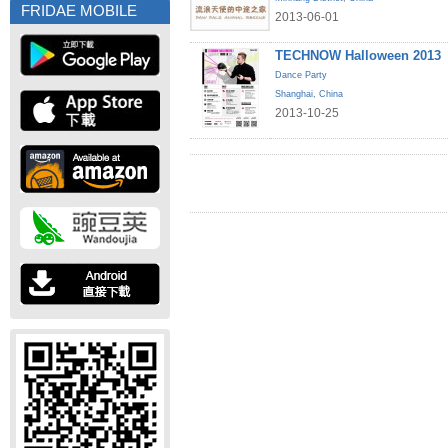
FRIDAE MOBILE
2013-06-01
TECHNOW Halloween 2013
Dance Party
Shanghai
,
China
2013-10-25