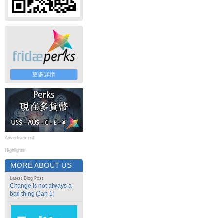
更多詳情
Advertisement
Highlights
MORE ABOUT US
Latest Blog Post
Change is not always a
bad thing (Jan 1)