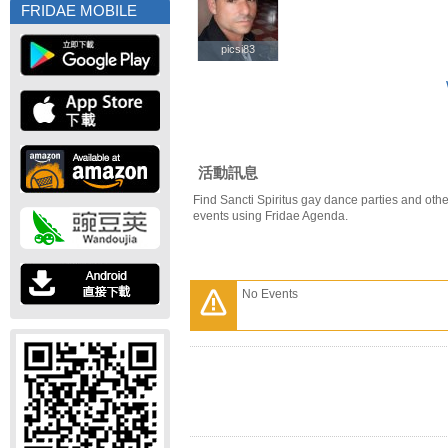
FRIDAE MOBILE
picsi83
picsi83
活動訊息
Find Sancti Spiritus gay dance parties and othe
events using Fridae Agenda.
No Events