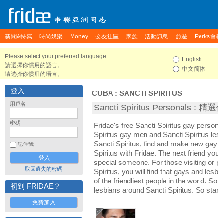
新聞&特寫
時尚娛樂
Money
交友社區
家族
活動訊息
旅遊
Perks會
Please select your preferred language.
English
請選擇你慣用的語言。
中文简体
请选择你惯用的语言。
登入
CUBA
:
SANCTI SPIRITUS
用戶名
Sancti Spiritus Personals 
密碼
Fridae's free Sancti Spiritus gay perso
Spiritus gay men and Sancti Spiritus l
Sancti Spiritus, find and make new gay 
記住我
Spiritus with Fridae. The next friend 
special someone. For those visiting or p
取回遺失的密碼
Spiritus, you will find that gays and les
of the friendliest people in the world. S
初到 FRIDAE？
lesbians around Sancti Spiritus. So sta
免費加入