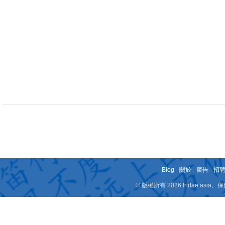
Blog
-
關於
-
廣告
-
招
© 版權所有 2026 fridae.a