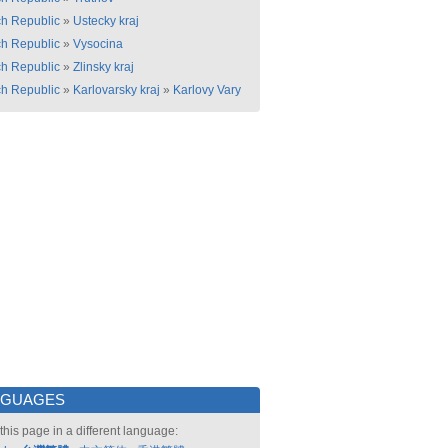
h Republic
»
Ustecky kraj
h Republic
»
Vysocina
h Republic
»
Zlinsky kraj
h Republic
»
Karlovarsky kraj
»
Karlovy Vary
NGUAGES
this page in a different language: