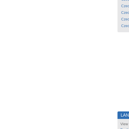
Czec
Czec
Czec
Czec
LA
View 