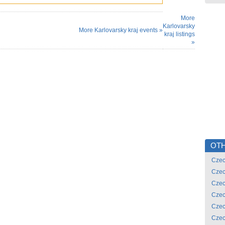
More
Karlovarsky
More Karlovarsky kraj events »
kraj listings
»
OTH
Czec
Czec
Czec
Czec
Czec
Czec