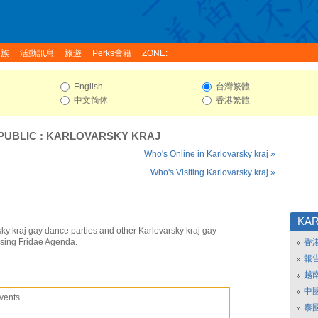
家族
活動訊息
旅遊
Perks會籍
ZONE:
English
台灣繁體
中文简体
香港繁體
PUBLIC
:
KARLOVARSKY KRAJ
Who's Online in Karlovarsky kraj »
Who's Visiting Karlovarsky kraj »
KAR
ky kraj gay dance parties and other Karlovarsky kraj gay
using Fridae Agenda.
香
報
越
中
vents
泰