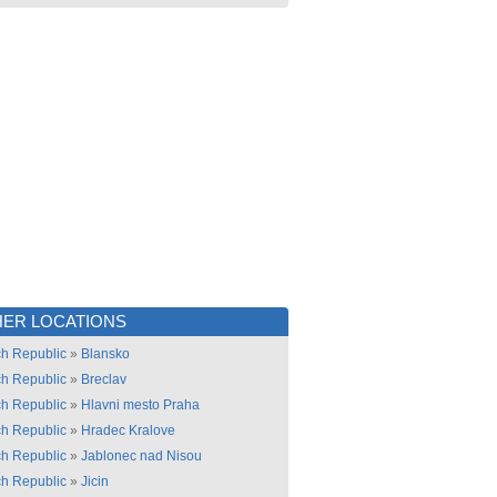
ER LOCATIONS
h Republic
»
Blansko
h Republic
»
Breclav
h Republic
»
Hlavni mesto Praha
h Republic
»
Hradec Kralove
h Republic
»
Jablonec nad Nisou
h Republic
»
Jicin