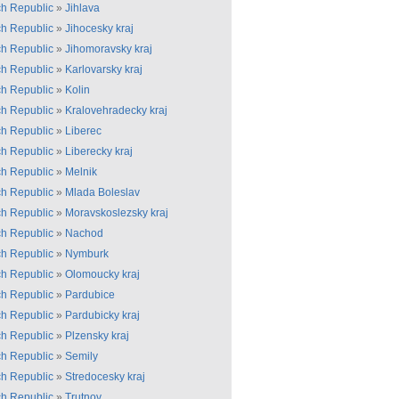
h Republic
»
Jihlava
h Republic
»
Jihocesky kraj
h Republic
»
Jihomoravsky kraj
h Republic
»
Karlovarsky kraj
h Republic
»
Kolin
h Republic
»
Kralovehradecky kraj
h Republic
»
Liberec
h Republic
»
Liberecky kraj
h Republic
»
Melnik
h Republic
»
Mlada Boleslav
h Republic
»
Moravskoslezsky kraj
h Republic
»
Nachod
h Republic
»
Nymburk
h Republic
»
Olomoucky kraj
h Republic
»
Pardubice
h Republic
»
Pardubicky kraj
h Republic
»
Plzensky kraj
h Republic
»
Semily
h Republic
»
Stredocesky kraj
h Republic
»
Trutnov