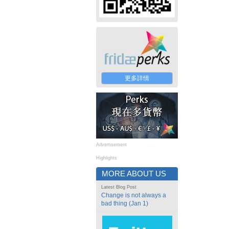
更多詳情
Advertisement
Highlights
MORE ABOUT US
Latest Blog Post
Change is not always a
bad thing (Jan 1)