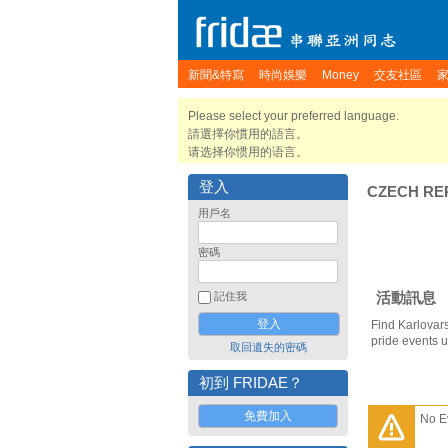
新聞&特寫
時尚娛樂
Money
交友社區
Please select your preferred language.
請選擇你慣用的語言。
请选择你惯用的语言。
登入
CZECH RE
用戶名
密碼
活動訊息
記住我
Find Karlovars
pride events 
取回遺失的密碼
初到 FRIDAE？
免費加入
No E