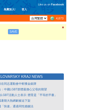
Like us on
Facebook
免費加入!
登入
4,673
SAVE
LOVARSKY KRAJ NEWS
港在同志運動會中斬獲金銀牌
告：中國LGBT群體最擔心父母的期望
南LGBT活動人士表示: 體育是「平等的平臺」
國暑期大熱網劇被迫下架
國「快速」通過同性婚姻法