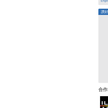
Engli
讚
合作