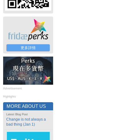
更多詳情
Advertisement
Highlights
MORE ABOUT US
Latest Blog Post
Change is not always a
bad thing (Jan 1)