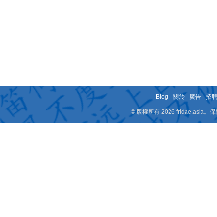
Blog
-
關於
-
廣告
-
招
© 版權所有 2026 fridae.a