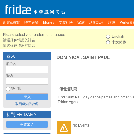
新聞&特寫
時尚娛樂
Money
交友社區
家族
活動訊息
旅遊
Perks會
Please select your preferred language.
English
請選擇你慣用的語言。
中文简体
请选择你惯用的语言。
登入
DOMINICA
:
SAINT PAUL
用戶名
密碼
活動訊息
記住我
Find Saint Paul gay dance parties and other Sa
Fridae Agenda.
取回遺失的密碼
初到 FRIDAE？
免費加入
No Events