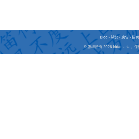
Blog
-
關於
-
廣告
-
招
© 版權所有 2026 fridae.a