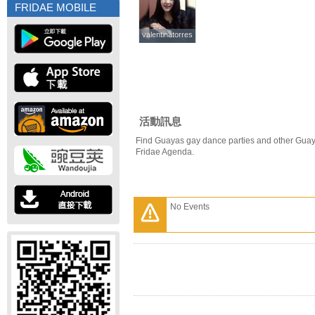
FRIDAE MOBILE
valentinatorres
valentinatorres
活動訊息
Find Guayas gay dance parties and other Guay
Fridae Agenda.
No Events