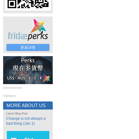
更多詳情
Advertisement
Highlights
MORE ABOUT US
Latest Blog Post
Change is not always a
bad thing (Jan 1)