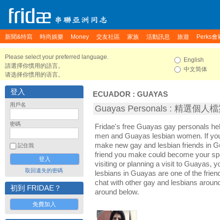
新聞&特寫
時尚娛樂
Money
交友社區
家族
活動訊息
旅遊
Perks會
Please select your preferred language.
English
請選擇你慣用的語言。
中文简体
请选择你惯用的语言。
登入
ECUADOR
:
GUAYAS
用戶名
Guayas Personals : 精選個人
密碼
Fridae's free Guayas gay personals h
men and Guayas lesbian women. If you
make new gay and lesbian friends in G
記住我
friend you make could become your sp
visiting or planning a visit to Guayas, y
取回遺失的密碼
lesbians in Guayas are one of the friend
chat with other gay and lesbians aroun
初到 FRIDAE？
around below.
免費加入