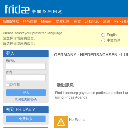
新聞&特寫
時尚娛樂
Money
交友社區
家族
活動訊息
旅遊
Perks會
Please select your preferred language.
English
請選擇你慣用的語言。
中文简体
请选择你惯用的语言。
登入
GERMANY
:
NIEDERSACHSEN
:
LU
用戶名
密碼
活動訊息
記住我
Find Luneburg gay dance parties and other Lu
using Fridae Agenda.
取回遺失的密碼
初到 FRIDAE？
免費加入
No Events