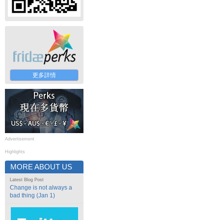
更多詳情
Advertisement
Highlights
MORE ABOUT US
Latest Blog Post
Change is not always a
bad thing (Jan 1)