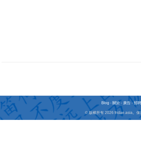
Blog
-
關於
-
廣告
-
招
© 版權所有 2026 fridae.a