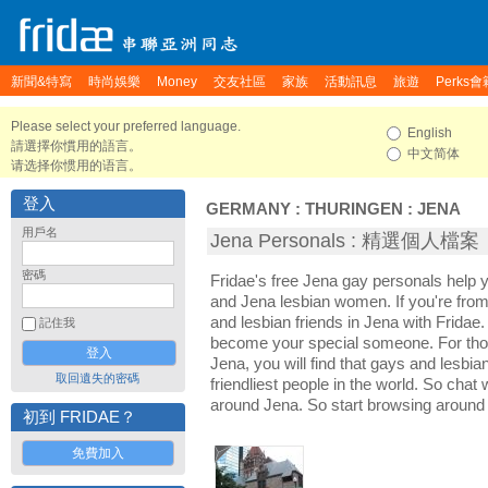
新聞&特寫
時尚娛樂
Money
交友社區
家族
活動訊息
旅遊
Perks會
Please select your preferred language.
English
請選擇你慣用的語言。
中文简体
请选择你惯用的语言。
登入
GERMANY
:
THURINGEN
:
JENA
用戶名
Jena Personals : 精選個人檔案
密碼
Fridae's free Jena gay personals help
and Jena lesbian women. If you're fro
and lesbian friends in Jena with Fridae
記住我
become your special someone. For those 
Jena, you will find that gays and lesbia
取回遺失的密碼
friendliest people in the world. So chat
around Jena. So start browsing around
初到 FRIDAE？
免費加入