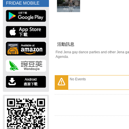
FRIDAE MOBILE
dxy731
dxy731
活動訊息
Find Jena gay dance parties and other Jena ga
Agenda.
No Events