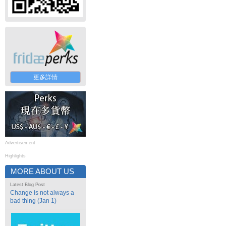
更多詳情
Advertisement
Highlights
MORE ABOUT US
Latest Blog Post
Change is not always a
bad thing (Jan 1)