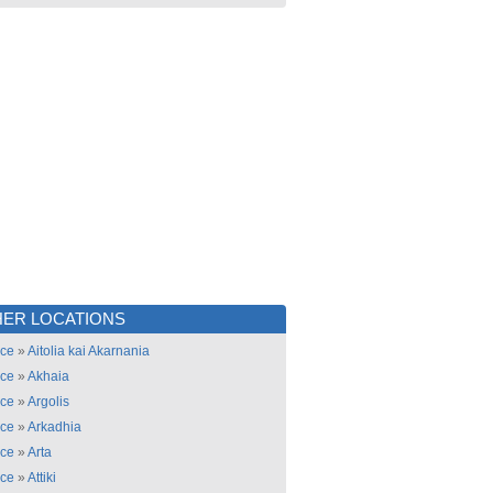
ER LOCATIONS
ce
»
Aitolia kai Akarnania
ce
»
Akhaia
ce
»
Argolis
ce
»
Arkadhia
ce
»
Arta
ce
»
Attiki