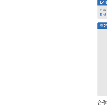
LA
View 
Engli
讚
合作