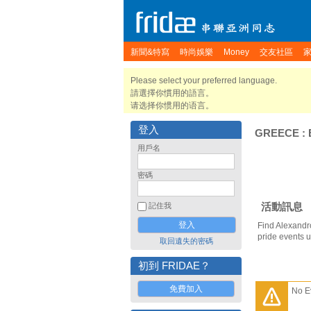
新聞&特寫
時尚娛樂
Money
交友社區
Please select your preferred language.
請選擇你慣用的語言。
请选择你惯用的语言。
登入
GREECE
:
用戶名
密碼
活動訊息
記住我
Find Alexandr
pride events 
取回遺失的密碼
初到 FRIDAE？
免費加入
No E