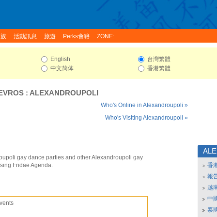
家族
活動訊息
旅遊
Perks會籍
ZONE:
English
台灣繁體
中文简体
香港繁體
EVROS
:
ALEXANDROUPOLI
Who's Online in Alexandroupoli »
Who's Visiting Alexandroupoli »
AL
oupoli gay dance parties and other Alexandroupoli gay
using Fridae Agenda.
香
報
越
中
vents
泰