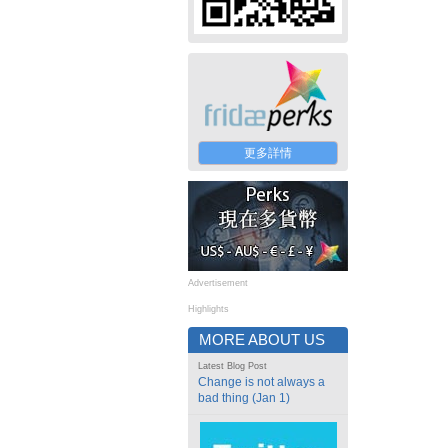
更多詳情
Advertisement
Highlights
MORE ABOUT US
Latest Blog Post
Change is not always a
bad thing (Jan 1)