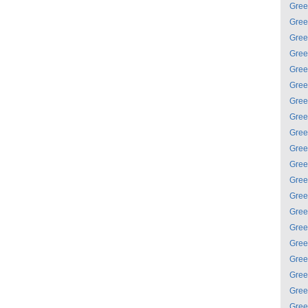
Gree
Gree
Gree
Gree
Gree
Gree
Gree
Gree
Gree
Gree
Gree
Gree
Gree
Gree
Gree
Gree
Gree
Gree
Gree
Gree