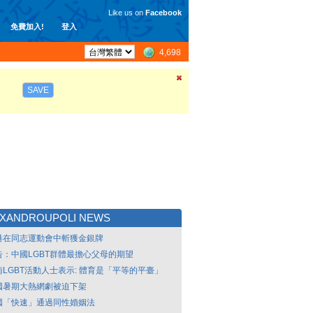
Like us on
Facebook
免費加入!
登入
4,698
SAVE
EXANDROUPOLI NEWS
港在同志運動會中斬獲金銀牌
告：中國LGBT群體最擔心父母的期望
南LGBT活動人士表示: 體育是「平等的平臺」
國暑期大熱網劇被迫下架
國「快速」通過同性婚姻法