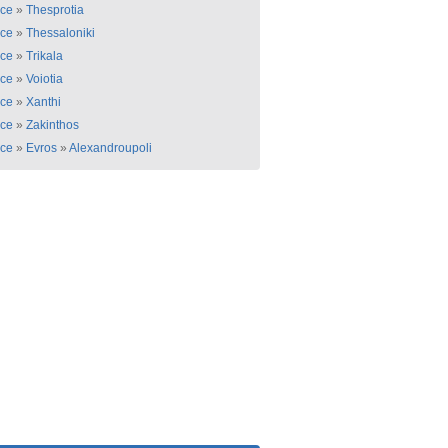
ce
»
Thesprotia
ce
»
Thessaloniki
ce
»
Trikala
ce
»
Voiotia
ce
»
Xanthi
ce
»
Zakinthos
ce
»
Evros
»
Alexandroupoli