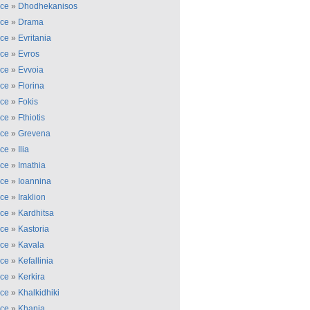
ce
»
Dhodhekanisos
ce
»
Drama
ce
»
Evritania
ce
»
Evros
ce
»
Evvoia
ce
»
Florina
ce
»
Fokis
ce
»
Fthiotis
ce
»
Grevena
ce
»
Ilia
ce
»
Imathia
ce
»
Ioannina
ce
»
Iraklion
ce
»
Kardhitsa
ce
»
Kastoria
ce
»
Kavala
ce
»
Kefallinia
ce
»
Kerkira
ce
»
Khalkidhiki
ce
»
Khania