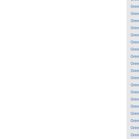
Gree
Gree
Gree
Gree
Gree
Gree
Gree
Gree
Gree
Gree
Gree
Gree
Gree
Gree
Gree
Gree
Gree
Gree
Gree