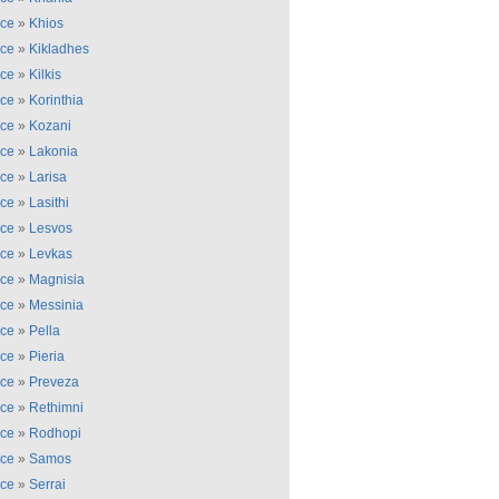
ce
»
Khios
ce
»
Kikladhes
ce
»
Kilkis
ce
»
Korinthia
ce
»
Kozani
ce
»
Lakonia
ce
»
Larisa
ce
»
Lasithi
ce
»
Lesvos
ce
»
Levkas
ce
»
Magnisia
ce
»
Messinia
ce
»
Pella
ce
»
Pieria
ce
»
Preveza
ce
»
Rethimni
ce
»
Rodhopi
ce
»
Samos
ce
»
Serrai