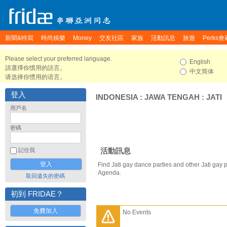
新聞&特寫
時尚娛樂
Money
交友社區
家族
活動訊息
旅遊
Perks會
Please select your preferred language.
English
請選擇你慣用的語言。
中文简体
请选择你惯用的语言。
登入
INDONESIA
:
JAWA TENGAH
:
JATI
用戶名
密碼
活動訊息
記住我
Find Jati gay dance parties and other Jati gay 
Agenda.
取回遺失的密碼
初到 FRIDAE？
免費加入
No Events