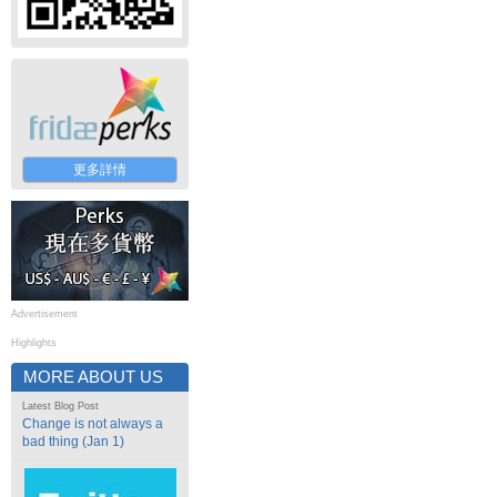
更多詳情
Advertisement
Highlights
MORE ABOUT US
Latest Blog Post
Change is not always a
bad thing (Jan 1)