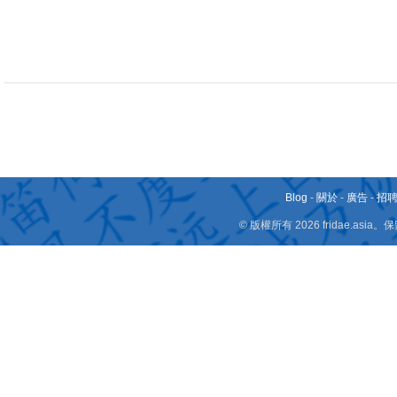
Blog
-
關於
-
廣告
-
招
© 版權所有 2026 fridae.a