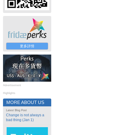
更多詳情
Advertisement
Highlights
MORE ABOUT US
Latest Blog Post
Change is not always a
bad thing (Jan 1)