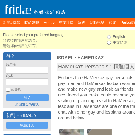
新聞&特寫
時尚娛樂
Money
交友社區
家族
活動訊息
旅遊
Perks會
Please select your preferred language.
English
請選擇你慣用的語言。
中文简体
请选择你惯用的语言。
登入
ISRAEL
:
HAMERKAZ
用戶名
HaMerkaz Personals : 精選
密碼
Fridae's free HaMerkaz gay personals
gay men and HaMerkaz lesbian women. 
and make new gay and lesbian friends 
記住我
next friend you make could become yo
visiting or planning a visit to HaMerkaz,
取回遺失的密碼
lesbians in HaMerkaz are one of the frie
chat with other gay and lesbians arou
初到 FRIDAE？
around below.
免費加入