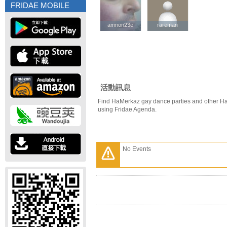
FRIDAE MOBILE
amnon23e
amnon23e
rareman
rareman
活動訊息
Find HaMerkaz gay dance parties and other H
using Fridae Agenda.
No Events