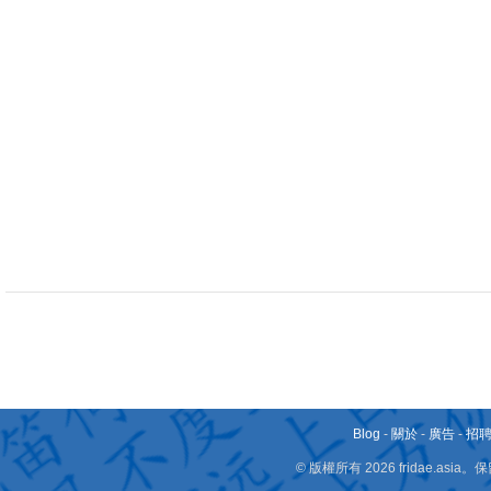
Blog
-
關於
-
廣告
-
招
© 版權所有 2026 fridae.a