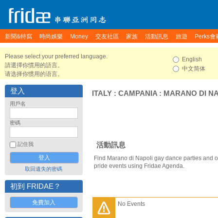
新聞&特寫
時尚娛樂
Money
交友社區
家族
活動訊息
旅遊
Perks會
Please select your preferred language.
English
請選擇你慣用的語言。
中文简体
请选择你惯用的语言。
登入
ITALY
:
CAMPANIA
:
MARANO DI NA
用戶名
密碼
活動訊息
記住我
Find Marano di Napoli gay dance parties and o
pride events using Fridae Agenda.
取回遺失的密碼
初到 FRIDAE？
免費加入
No Events