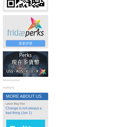
更多詳情
Advertisement
Highlights
MORE ABOUT US
Latest Blog Post
Change is not always a
bad thing (Jan 1)