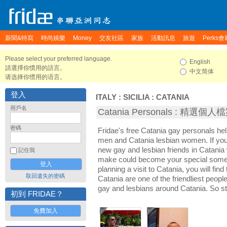
新聞&特寫
時尚娛樂
Money
交友社區
家族
活動訊息
旅遊
Perks會
Please select your preferred language.
English
請選擇你慣用的語言。
中文简体
请选择你惯用的语言。
登入
ITALY
:
SICILIA
:
CATANIA
用戶名
Catania Personals : 精選個人
密碼
Fridae's free Catania gay personals he
men and Catania lesbian women. If you
new gay and lesbian friends in Catania 
記住我
make could become your special someon
planning a visit to Catania, you will fin
取回遺失的密碼
Catania are one of the friendliest people
gay and lesbians around Catania. So st
初到 FRIDAE？
免費加入