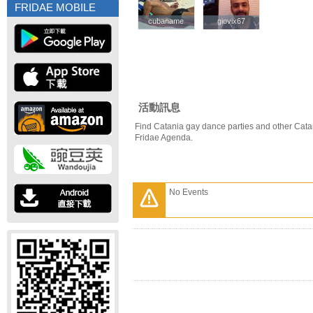
FRIDAE MOBILE
cubaname
cubaname
giovix67
giovix67
活動訊息
Find Catania gay dance parties and other Cata
Fridae Agenda.
No Events