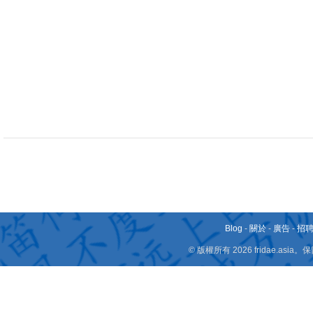
Blog
-
關於
-
廣告
-
招
© 版權所有 2026 fridae.a