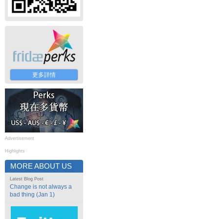
更多詳情
Advertisement
Highlights
MORE ABOUT US
Latest Blog Post
Change is not always a
bad thing (Jan 1)