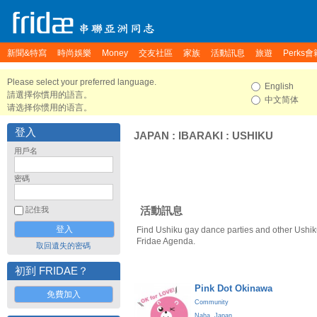
新聞&特寫
時尚娛樂
Money
交友社區
家族
活動訊息
旅遊
Perks會
Please select your preferred language.
English
請選擇你慣用的語言。
中文简体
请选择你惯用的语言。
登入
JAPAN
:
IBARAKI
:
USHIKU
用戶名
密碼
活動訊息
記住我
Find Ushiku gay dance parties and other Ushik
Fridae Agenda.
取回遺失的密碼
初到 FRIDAE？
Pink Dot Okinawa
免費加入
Community
Naha
,
Japan