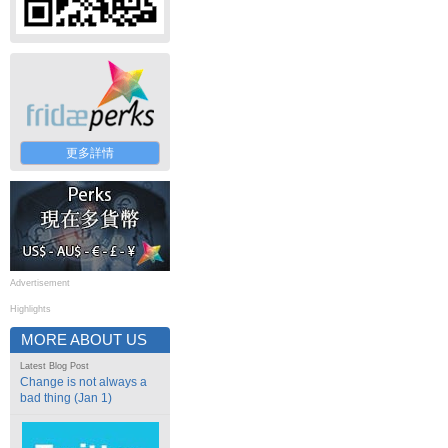
更多詳情
Advertisement
Highlights
MORE ABOUT US
Latest Blog Post
Change is not always a
bad thing (Jan 1)