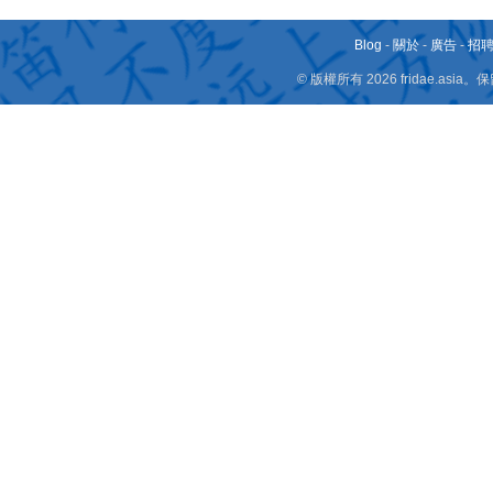
Blog
-
關於
-
廣告
-
招
© 版權所有 2026 fridae.a