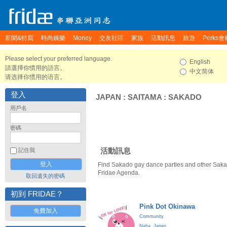
新聞&特寫
時尚娛樂
Money
交友社區
家族
活動訊息
旅遊
Perks會
Please select your preferred language.
English
請選擇你慣用的語言。
中文简体
请选择你惯用的语言。
登入
JAPAN
:
SAITAMA
:
SAKADO
用戶名
密碼
活動訊息
記住我
Find Sakado gay dance parties and other Saka
Fridae Agenda.
取回遺失的密碼
初到 FRIDAE？
Pink Dot Okinawa
免費加入
Community
Naha
,
Japan