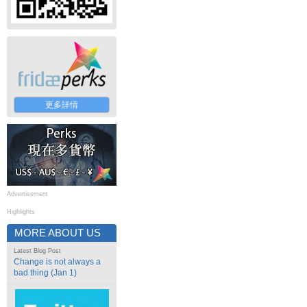
更多詳情
Advertisement
Highlights
MORE ABOUT US
Latest Blog Post
Change is not always a
bad thing (Jan 1)