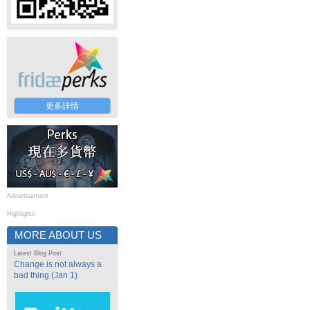
更多詳情
Advertisement
Highlights
MORE ABOUT US
Latest Blog Post
Change is not always a
bad thing (Jan 1)