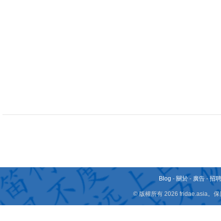
Blog
-
關於
-
廣告
-
招
© 版權所有 2026 fridae.a