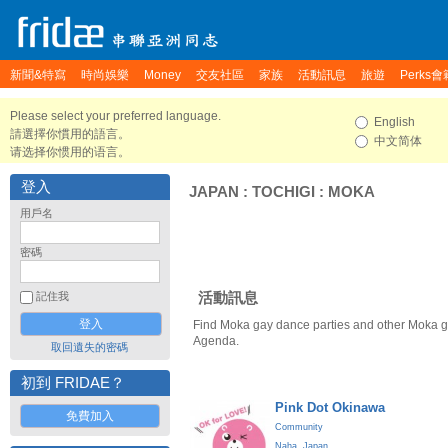
新聞&特寫
時尚娛樂
Money
交友社區
家族
活動訊息
旅遊
Perks會
Please select your preferred language.
English
請選擇你慣用的語言。
中文简体
请选择你惯用的语言。
登入
JAPAN
:
TOCHIGI
:
MOKA
用戶名
密碼
活動訊息
記住我
Find Moka gay dance parties and other Moka g
Agenda.
取回遺失的密碼
初到 FRIDAE？
Pink Dot Okinawa
免費加入
Community
Naha
,
Japan