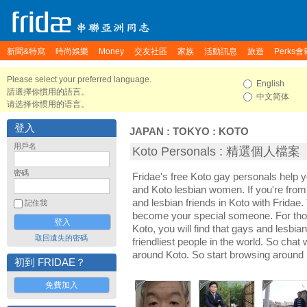
新聞&特寫
時尚娛樂
Money
交友社區
家族
活動訊息
旅遊
Perks會
Please select your preferred language.
English
請選擇你慣用的語言。
中文简体
请选择你惯用的语言。
登入
JAPAN
:
TOKYO
:
KOTO
用戶名
Koto Personals : 精選個人檔案
密碼
Fridae's free Koto gay personals help
and Koto lesbian women. If you're fro
and lesbian friends in Koto with Fridae
記住我
become your special someone. For those 
Koto, you will find that gays and lesbia
取回遺失的密碼
friendliest people in the world. So chat
around Koto. So start browsing around 
初到 FRIDAE？
免費加入