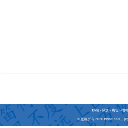
Blog
-
關於
-
廣告
-
招
© 版權所有 2026 fridae.a