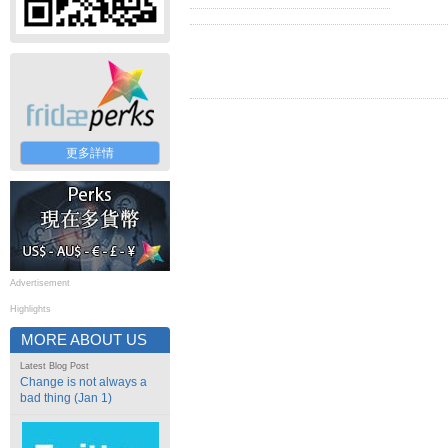
更多詳情
Advertisement
Highlights
MORE ABOUT US
Latest Blog Post
Change is not always a
bad thing (Jan 1)