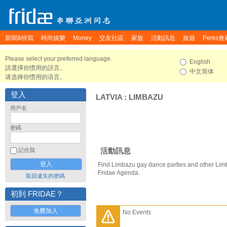
新聞&特寫
時尚娛樂
Money
交友社區
家族
活動訊息
旅遊
Perks會
Please select your preferred language.
English
請選擇你慣用的語言。
中文简体
请选择你惯用的语言。
登入
LATVIA
:
LIMBAZU
用戶名
密碼
活動訊息
記住我
Find Limbazu gay dance parties and other Lim
Fridae Agenda.
取回遺失的密碼
初到 FRIDAE？
免費加入
No Events