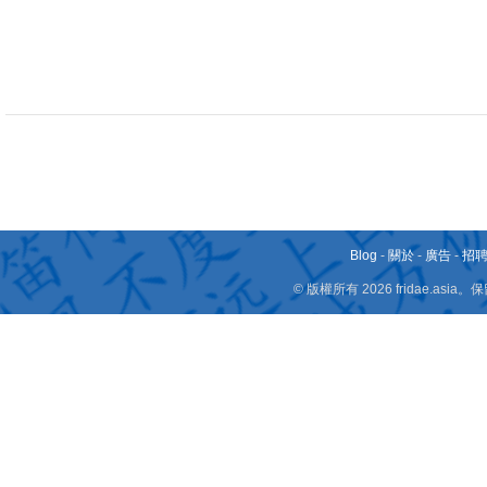
Blog
-
關於
-
廣告
-
招
© 版權所有 2026 fridae.a