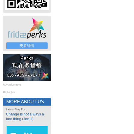
更多詳情
Advertisement
Highlights
MORE ABOUT US
Latest Blog Post
Change is not always a
bad thing (Jan 1)