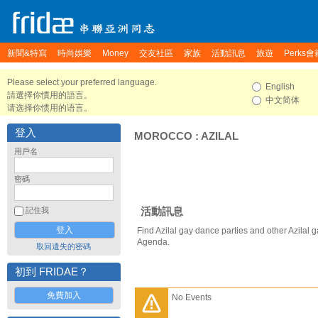
新聞&特寫
時尚娛樂
Money
交友社區
家族
活動訊息
旅遊
Perks會
Please select your preferred language.
English
請選擇你慣用的語言。
中文简体
请选择你惯用的语言。
登入
MOROCCO
:
AZILAL
用戶名
密碼
活動訊息
記住我
Find Azilal gay dance parties and other Azilal 
Agenda.
取回遺失的密碼
初到 FRIDAE？
免費加入
No Events