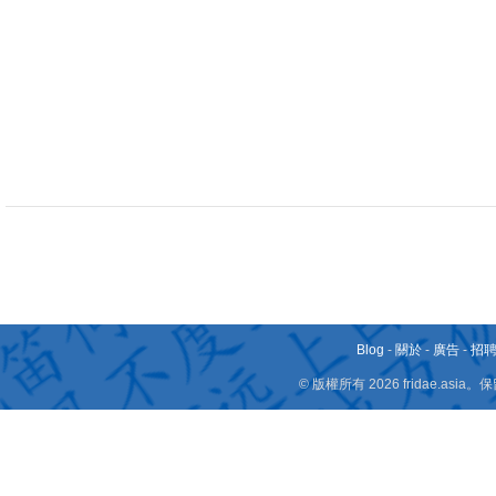
Blog
-
關於
-
廣告
-
招
© 版權所有 2026 fridae.a