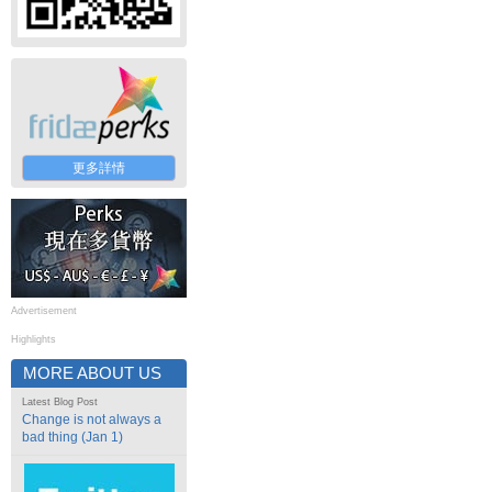
更多詳情
Advertisement
Highlights
MORE ABOUT US
Latest Blog Post
Change is not always a
bad thing (Jan 1)