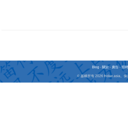
Blog
-
關於
-
廣告
-
招
© 版權所有 2026 fridae.a