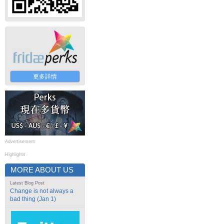
更多詳情
Advertisement
Highlights
MORE ABOUT US
Latest Blog Post
Change is not always a
bad thing (Jan 1)