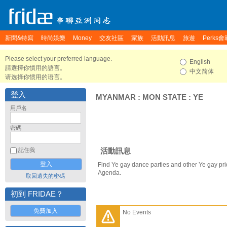
新聞&特寫
時尚娛樂
Money
交友社區
家族
活動訊息
旅遊
Perks會
Please select your preferred language.
English
請選擇你慣用的語言。
中文简体
请选择你惯用的语言。
登入
MYANMAR
:
MON STATE
:
YE
用戶名
密碼
活動訊息
記住我
Find Ye gay dance parties and other Ye gay pr
Agenda.
取回遺失的密碼
初到 FRIDAE？
免費加入
No Events