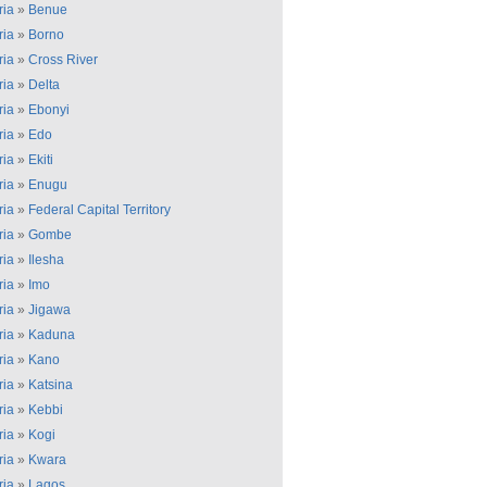
ria
»
Benue
ria
»
Borno
ria
»
Cross River
ria
»
Delta
ria
»
Ebonyi
ria
»
Edo
ria
»
Ekiti
ria
»
Enugu
ria
»
Federal Capital Territory
ria
»
Gombe
ria
»
Ilesha
ria
»
Imo
ria
»
Jigawa
ria
»
Kaduna
ria
»
Kano
ria
»
Katsina
ria
»
Kebbi
ria
»
Kogi
ria
»
Kwara
ria
»
Lagos