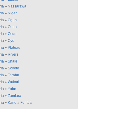
ria
»
Nassarawa
ria
»
Niger
ria
»
Ogun
ria
»
Ondo
ria
»
Osun
ria
»
Oyo
ria
»
Plateau
ria
»
Rivers
ria
»
Shaki
ria
»
Sokoto
ria
»
Taraba
ria
»
Wukari
ria
»
Yobe
ria
»
Zamfara
ria
»
Kano
»
Funtua