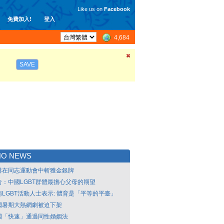
Like us on
Facebook
免費加入!
登入
4,684
SAVE
NO NEWS
港在同志運動會中斬獲金銀牌
告：中國LGBT群體最擔心父母的期望
南LGBT活動人士表示: 體育是「平等的平臺」
國暑期大熱網劇被迫下架
國「快速」通過同性婚姻法