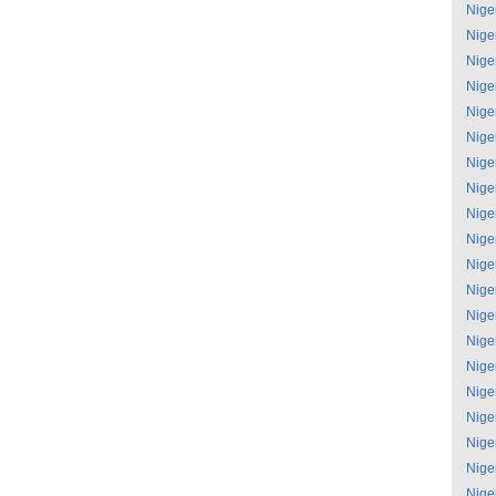
Nige
Nige
Nige
Nige
Nige
Nige
Nige
Nige
Nige
Nige
Nige
Nige
Nige
Nige
Nige
Nige
Nige
Nige
Nige
Nige