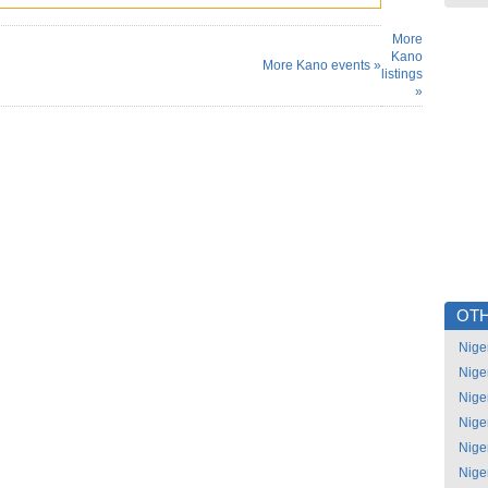
More
Kano
More Kano events »
listings
»
OTH
Nige
Nige
Nige
Nige
Nige
Nige