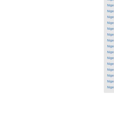
Nige
Nige
Nige
Nige
Nige
Nige
Nige
Nige
Nige
Nige
Nige
Nige
Nige
Nige
Nige