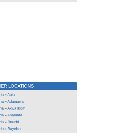
ER LOCATIONS
ria
»
Abia
ria
»
Adamawa
ria
»
Akwa Ibom
ria
»
Anambra
ria
»
Bauchi
ria
»
Bayelsa