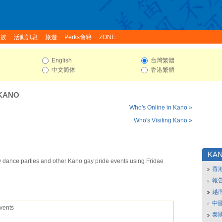
家族
活動訊息
旅遊
Perks會籍
ZONE:
English
台灣繁體
中文简体
香港繁體
KANO
Who's Online in Kano »
Who's Visiting Kano »
KA
 dance parties and other Kano gay pride events using Fridae
香
報
越
中
vents
泰