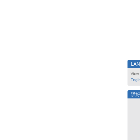
LA
View 
Engli
讚