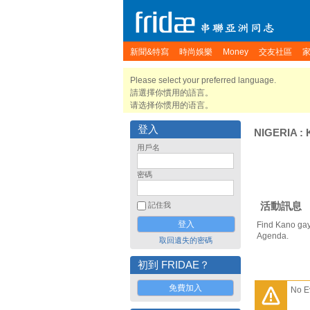
新聞&特寫
時尚娛樂
Money
交友社區
Please select your preferred language.
請選擇你慣用的語言。
请选择你惯用的语言。
登入
NIGERIA
:
用戶名
密碼
活動訊息
記住我
Find Kano gay
Agenda.
取回遺失的密碼
初到 FRIDAE？
免費加入
No E