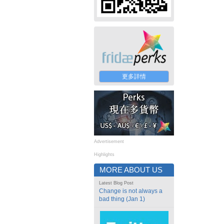
更多詳情
Advertisement
Highlights
MORE ABOUT US
Latest Blog Post
Change is not always a
bad thing (Jan 1)