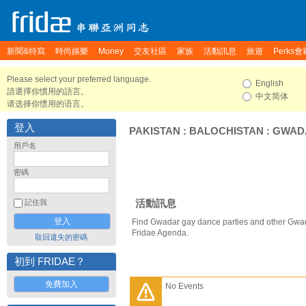
新聞&特寫
時尚娛樂
Money
交友社區
家族
活動訊息
旅遊
Perks會
Please select your preferred language.
English
請選擇你慣用的語言。
中文简体
请选择你惯用的语言。
登入
PAKISTAN
:
BALOCHISTAN
:
GWAD
用戶名
密碼
活動訊息
記住我
Find Gwadar gay dance parties and other Gwad
Fridae Agenda.
取回遺失的密碼
初到 FRIDAE？
免費加入
No Events