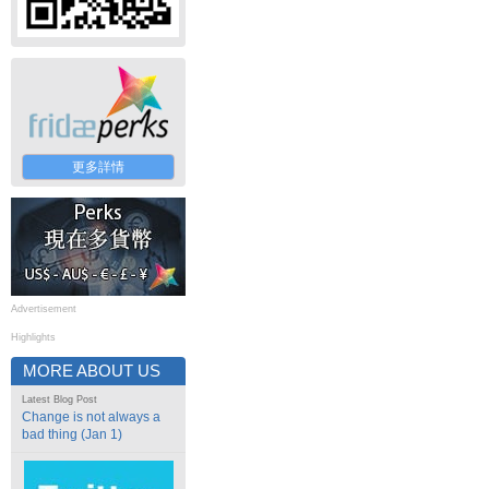
更多詳情
Advertisement
Highlights
MORE ABOUT US
Latest Blog Post
Change is not always a
bad thing (Jan 1)