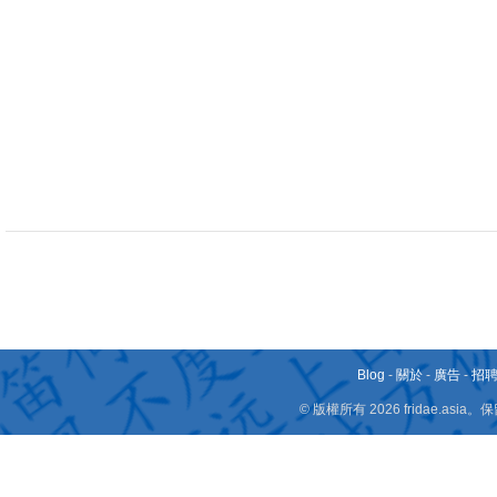
Blog
-
關於
-
廣告
-
招
© 版權所有 2026 fridae.a