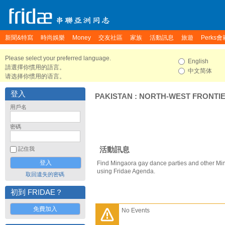
新聞&特寫
時尚娛樂
Money
交友社區
家族
活動訊息
旅遊
Perks會
Please select your preferred language.
English
請選擇你慣用的語言。
中文简体
请选择你惯用的语言。
登入
PAKISTAN
:
NORTH-WEST FRONTI
用戶名
密碼
活動訊息
記住我
Find Mingaora gay dance parties and other Mi
using Fridae Agenda.
取回遺失的密碼
初到 FRIDAE？
免費加入
No Events