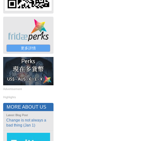
更多詳情
Advertisement
Highlights
MORE ABOUT US
Latest Blog Post
Change is not always a
bad thing (Jan 1)