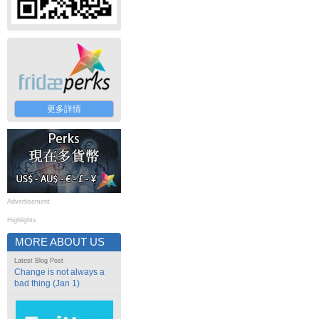
更多詳情
Advertisement
Highlights
MORE ABOUT US
Latest Blog Post
Change is not always a
bad thing (Jan 1)