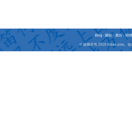
Blog
-
關於
-
廣告
-
招
© 版權所有 2026 fridae.a