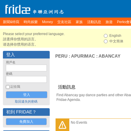
新聞&特寫
時尚娛樂
Money
交友社區
家族
活動訊息
旅遊
Perks會
Please select your preferred language.
English
請選擇你慣用的語言。
中文简体
请选择你惯用的语言。
登入
PERU
:
APURIMAC
:
ABANCAY
用戶名
密碼
活動訊息
記住我
Find Abancay gay dance parties and other Aba
Fridae Agenda.
取回遺失的密碼
初到 FRIDAE？
免費加入
No Events